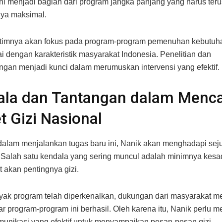
ini menjadi bagian dari program jangka panjang yang harus ter
nya maksimal.
timnya akan fokus pada program-program pemenuhan kebutuha
i dengan karakteristik masyarakat Indonesia. Penelitian dan
an menjadi kunci dalam merumuskan intervensi yang efektif.
ala dan Tantangan dalam Menc
t Gizi Nasional
dalam menjalankan tugas baru ini, Nanik akan menghadapi sej
 Salah satu kendala yang sering muncul adalah minimnya kesa
 akan pentingnya gizi.
ak program telah diperkenalkan, dukungan dari masyarakat me
r program-program ini berhasil. Oleh karena itu, Nanik perlu me
omunikasi yang efektif untuk menyampaikan pesan-pesan gizi.