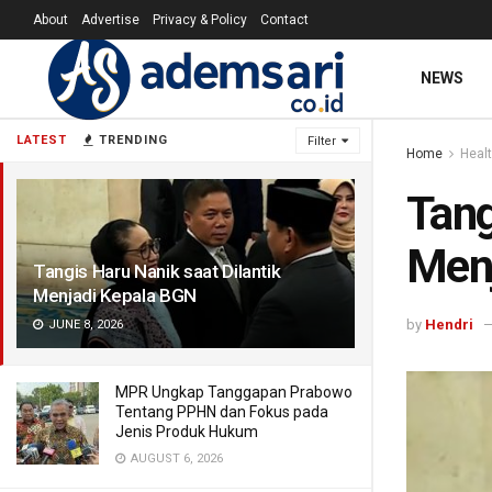
About
Advertise
Privacy & Policy
Contact
NEWS
LATEST
TRENDING
Filter
Home
Heal
Tang
Menj
Tangis Haru Nanik saat Dilantik
Menjadi Kepala BGN
by
Hendri
JUNE 8, 2026
MPR Ungkap Tanggapan Prabowo
Tentang PPHN dan Fokus pada
Jenis Produk Hukum
AUGUST 6, 2026