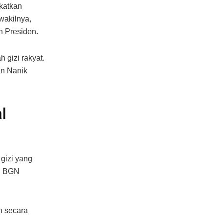
gkatkan
wakilnya,
h Presiden.
gizi rakyat.
an Nanik
l
gizi yang
an BGN
n secara