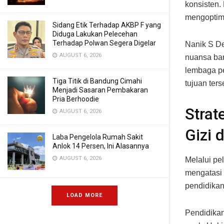
konsisten.
mengoptim
Sidang Etik Terhadap AKBP F yang
Diduga Lakukan Pelecehan
Terhadap Polwan Segera Digelar
Nanik S De
AUGUST 6, 2026
nuansa bar
lembaga p
Tiga Titik di Bandung Cimahi
tujuan ters
Menjadi Sasaran Pembakaran
Pria Berhoodie
Strat
AUGUST 6, 2026
Gizi 
Laba Pengelola Rumah Sakit
Anlok 14 Persen, Ini Alasannya
AUGUST 6, 2026
Melalui pe
mengatasi 
pendidikan
LOAD MORE
Pendidikan