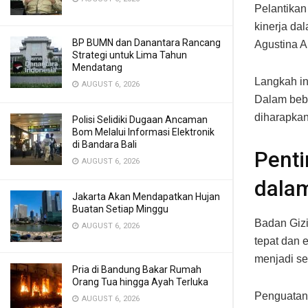
Pelantikan
kinerja da
BP BUMN dan Danantara Rancang
Agustina A
Strategi untuk Lima Tahun
Mendatang
Langkah in
AUGUST 6, 2026
Dalam bebe
diharapkan
Polisi Selidiki Dugaan Ancaman
Bom Melalui Informasi Elektronik
di Bandara Bali
Penti
AUGUST 6, 2026
dala
Jakarta Akan Mendapatkan Hujan
Buatan Setiap Minggu
Badan Gizi
AUGUST 6, 2026
tepat dan 
menjadi se
Pria di Bandung Bakar Rumah
Orang Tua hingga Ayah Terluka
Penguatan 
AUGUST 6, 2026