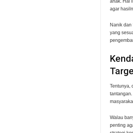
anak. Hal 
agar hasil
Nanik dan 
yang sesua
pengembang
Kend
Targe
Tentunya, 
tantangan.
masyarakat
Walau bany
penting aga
strategi k