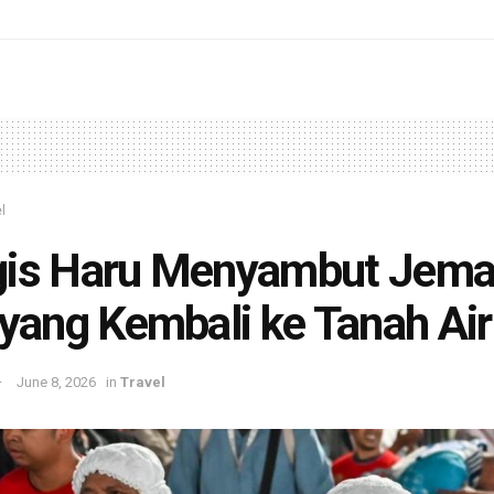
l
gis Haru Menyambut Jem
 yang Kembali ke Tanah Air
June 8, 2026
in
Travel