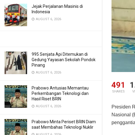
Jejak Perjalanan Masinis di
Indonesia
AUGUST 6, 2026
995 Senjata Api Ditemukan di
Gedung Yayasan Sekolah Pondok
Pinang
AUGUST 6, 2026
491
1
Prabowo Antusias Memantau
SHARES
V
Perkembangan Teknologi dan
Hasil Riset BRIN
AUGUST 6, 2026
Presiden R
Nasional (
Prabowo Minta Periset BRIN Diam
pengganti
saat Membahas Teknologi Nuklir
AUGUST 6, 2026