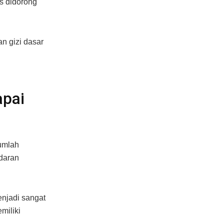
us didorong
n gizi dasar
apai
umlah
daran
njadi sangat
miliki