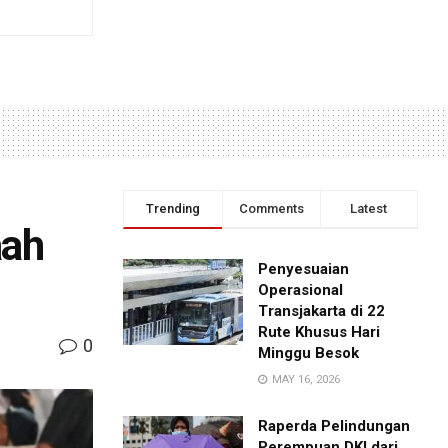
Trending
Comments
Latest
aah
Penyesuaian
Operasional
Transjakarta di 22
Rute Khusus Hari
0
Minggu Besok
MAY 16, 2026
Raperda Pelindungan
Perempuan DKI dari