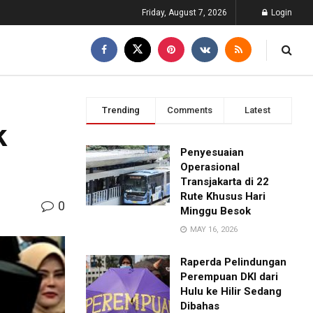
Friday, August 7, 2026
Login
Trending
Comments
Latest
k
Penyesuaian
Operasional
Transjakarta di 22
Rute Khusus Hari
0
Minggu Besok
MAY 16, 2026
Raperda Pelindungan
Perempuan DKI dari
Hulu ke Hilir Sedang
Dibahas