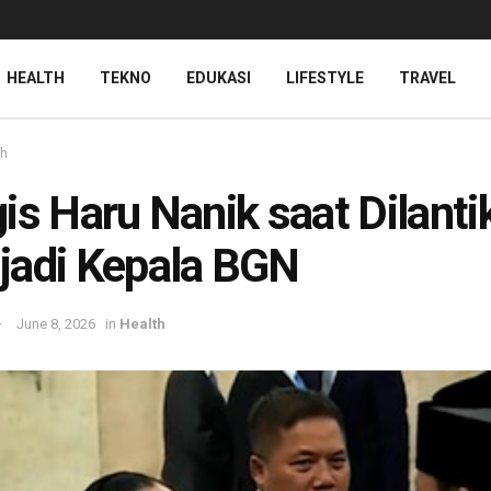
HEALTH
TEKNO
EDUKASI
LIFESTYLE
TRAVEL
th
is Haru Nanik saat Dilanti
adi Kepala BGN
June 8, 2026
in
Health