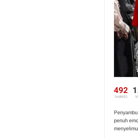
492
1
SHARES
V
Penyambut
penuh emos
menyelimut