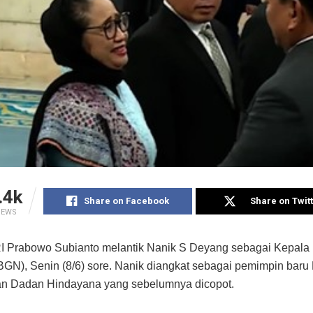
.4k
Share on Facebook
Share on Twit
IEWS
I Prabowo Subianto melantik Nanik S Deyang sebagai Kepala
BGN), Senin (8/6) sore. Nanik diangkat sebagai pemimpin baru
an Dadan Hindayana yang sebelumnya dicopot.