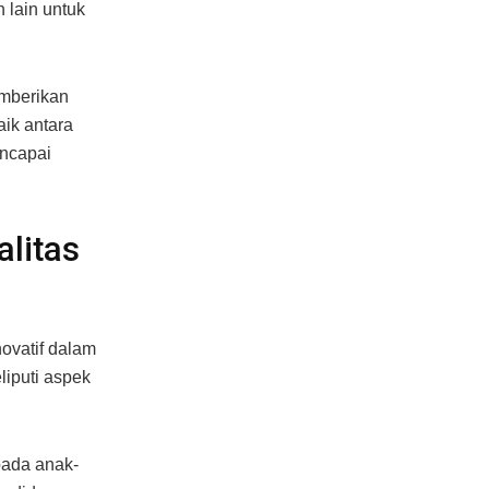
 lain untuk
emberikan
ik antara
ncapai
litas
novatif dalam
liputi aspek
pada anak-