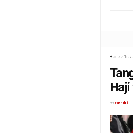
Home
Trave
Tan
Haji
by
Hendri