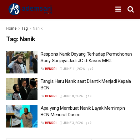
Home
Tag
Nanik
Tag:
Nanik
Respons Nanik Deyang Terhadap Permohonan
Sony Sonjaya Jadi JC di Kasus MBG
BY
HENDRI
JUNE 11, 2026
0
Tangis Haru Nanik saat Dilantik Menjadi Kepala
BGN
BY
HENDRI
JUNE 8, 2026
0
Apa yang Membuat Nanik Layak Memimpin
BGN Menurut Dasco
BY
HENDRI
JUNE 3, 2026
0