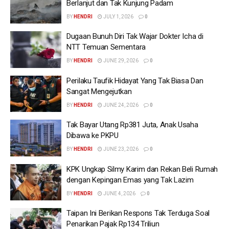
Berlanjut dan Tak Kunjung Padam
BY
HENDRI
JULY 1, 2026
0
Dugaan Bunuh Diri Tak Wajar Dokter Icha di
NTT Temuan Sementara
BY
HENDRI
JUNE 29, 2026
0
Perilaku Taufik Hidayat Yang Tak Biasa Dan
Sangat Mengejutkan
BY
HENDRI
JUNE 24, 2026
0
Tak Bayar Utang Rp381 Juta, Anak Usaha
Dibawa ke PKPU
BY
HENDRI
JUNE 23, 2026
0
KPK Ungkap Silmy Karim dan Rekan Beli Rumah
dengan Kepingan Emas yang Tak Lazim
BY
HENDRI
JUNE 4, 2026
0
Taipan Ini Berikan Respons Tak Terduga Soal
Penarikan Pajak Rp134 Triliun