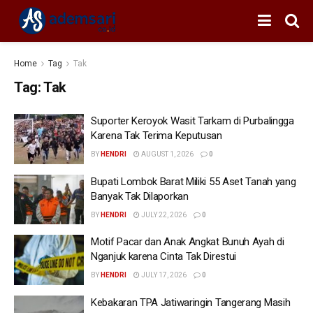
Home
Tag
Tak
Tag:
Tak
Suporter Keroyok Wasit Tarkam di Purbalingga
Karena Tak Terima Keputusan
BY
HENDRI
AUGUST 1, 2026
0
Bupati Lombok Barat Miliki 55 Aset Tanah yang
Banyak Tak Dilaporkan
BY
HENDRI
JULY 22, 2026
0
Motif Pacar dan Anak Angkat Bunuh Ayah di
Nganjuk karena Cinta Tak Direstui
BY
HENDRI
JULY 17, 2026
0
Kebakaran TPA Jatiwaringin Tangerang Masih