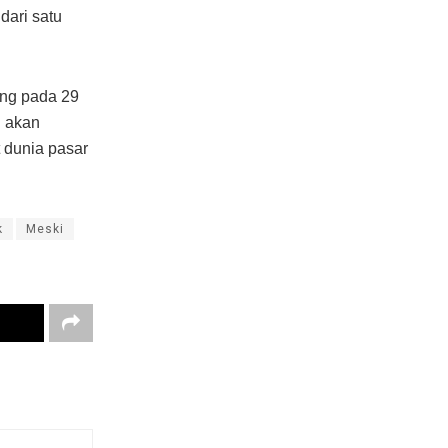
dari satu
ng pada 29
u akan
t dunia pasar
k
Meski