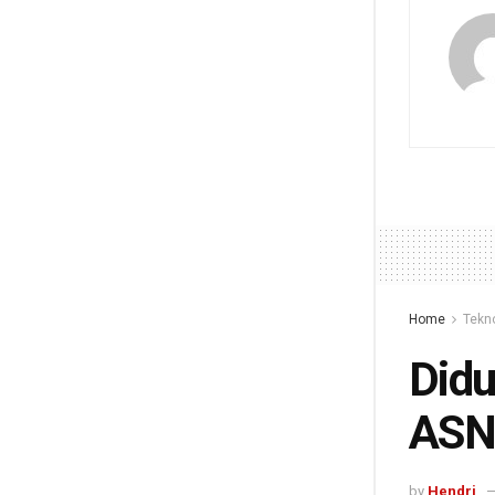
Home
Tekn
Didu
ASN 
by
Hendri