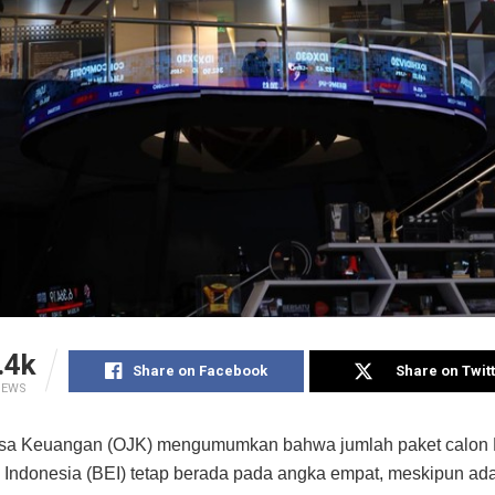
.4k
Share on Facebook
Share on Twit
IEWS
Jasa Keuangan (OJK) mengumumkan bahwa jumlah paket calon 
 Indonesia (BEI) tetap berada pada angka empat, meskipun ad