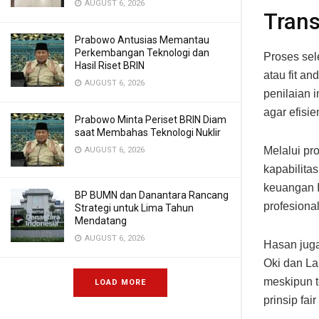
AUGUST 6, 2026
Tran
Prabowo Antusias Memantau
Perkembangan Teknologi dan
Proses sel
Hasil Riset BRIN
atau fit a
AUGUST 6, 2026
penilaian i
agar efisie
Prabowo Minta Periset BRIN Diam
saat Membahas Teknologi Nuklir
Melalui pr
AUGUST 6, 2026
kapabilita
keuangan I
BP BUMN dan Danantara Rancang
profesiona
Strategi untuk Lima Tahun
Mendatang
AUGUST 6, 2026
Hasan jug
Oki dan La
meskipun t
LOAD MORE
prinsip fai