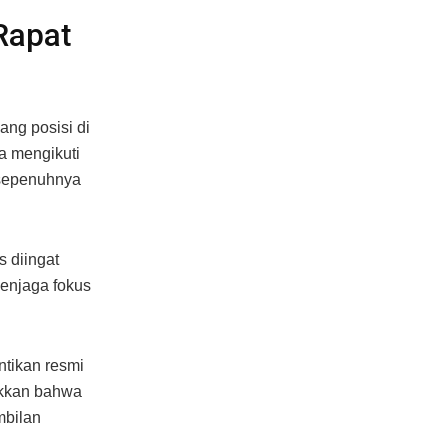
Rapat
ng posisi di
a mengikuti
 sepenuhnya
 diingat
menjaga fokus
ntikan resmi
kkan bahwa
mbilan