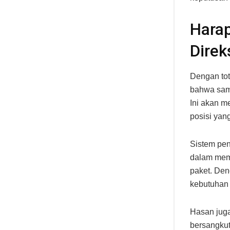
Hara
Direk
Dengan tot
bahwa samp
Ini akan m
posisi yang
Sistem pen
dalam memi
paket. Den
kebutuhan 
Hasan juga
bersangkut