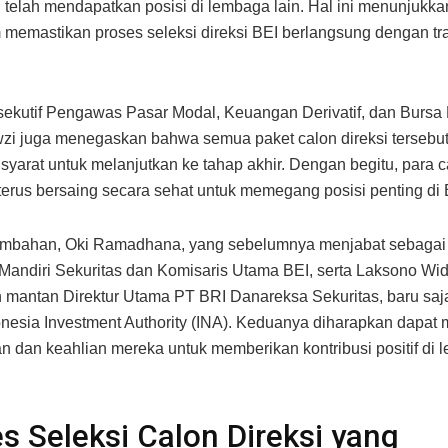
telah mendapatkan posisi di lembaga lain. Hal ini menunjukka
memastikan proses seleksi direksi BEI berlangsung dengan t
ekutif Pengawas Pasar Modal, Keuangan Derivatif, dan Bursa
i juga menegaskan bahwa semua paket calon direksi tersebu
yarat untuk melanjutkan ke tahap akhir. Dengan begitu, para 
terus bersaing secara sehat untuk memegang posisi penting di 
ambahan, Oki Ramadhana, yang sebelumnya menjabat sebagai 
andiri Sekuritas dan Komisaris Utama BEI, serta Laksono Wi
mantan Direktur Utama PT BRI Danareksa Sekuritas, baru saja 
nesia Investment Authority (INA). Keduanya diharapkan dapa
 dan keahlian mereka untuk memberikan kontribusi positif di 
s Seleksi Calon Direksi yang