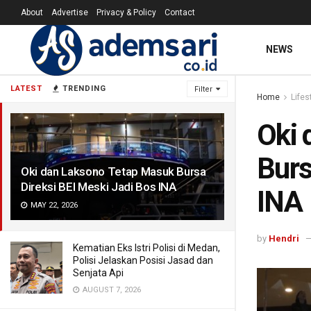
About
Advertise
Privacy & Policy
Contact
NEWS
LATEST
TRENDING
Filter
Home
Lifes
Oki 
Burs
Oki dan Laksono Tetap Masuk Bursa
Direksi BEI Meski Jadi Bos INA
INA
MAY 22, 2026
by
Hendri
Kematian Eks Istri Polisi di Medan,
Polisi Jelaskan Posisi Jasad dan
Senjata Api
AUGUST 7, 2026