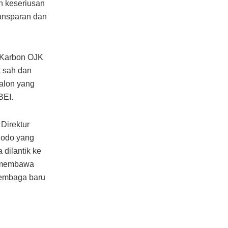
n keseriusan
ransparan dan
 Karbon OJK
t sah dan
calon yang
BEI.
Direktur
dodo yang
dilantik ke
t membawa
lembaga baru