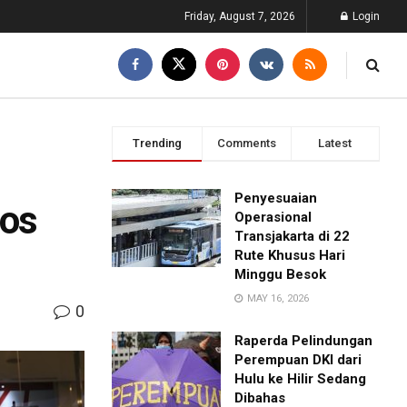
Friday, August 7, 2026
Login
Trending
Comments
Latest
Penyesuaian
Bos
Operasional
Transjakarta di 22
Rute Khusus Hari
Minggu Besok
MAY 16, 2026
0
Raperda Pelindungan
Perempuan DKI dari
Hulu ke Hilir Sedang
Dibahas