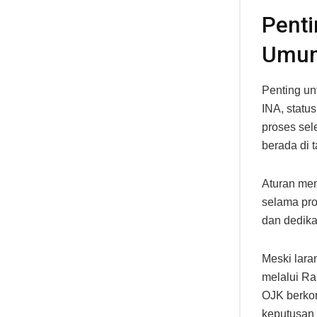
Pent
Umum
Penting un
INA, statu
proses sel
berada di 
Aturan men
selama pro
dan dedika
Meski lara
melalui R
OJK berko
keputusan 