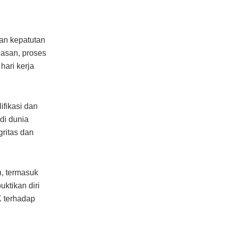
an kepatutan
Hasan, proses
hari kerja
ifikasi dan
di dunia
gritas dan
, termasuk
ktikan diri
K terhadap