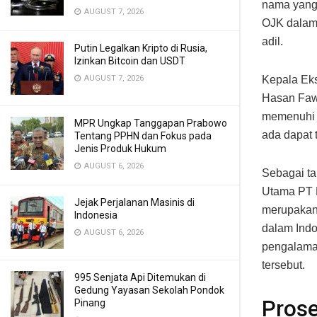
nama yang 
AUGUST 7, 2026
OJK dalam 
adil.
Putin Legalkan Kripto di Rusia,
Izinkan Bitcoin dan USDT
Kepala Eks
AUGUST 7, 2026
Hasan Fawz
memenuhi s
MPR Ungkap Tanggapan Prabowo
ada dapat 
Tentang PPHN dan Fokus pada
Jenis Produk Hukum
AUGUST 6, 2026
Sebagai t
Utama PT M
Jejak Perjalanan Masinis di
merupakan 
Indonesia
dalam Indo
AUGUST 6, 2026
pengalaman
tersebut.
995 Senjata Api Ditemukan di
Gedung Yayasan Sekolah Pondok
Prose
Pinang