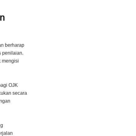
on
an berharap
 penilaian.
k mengisi
 bagi OJK
kukan secara
engan
ng
rjalan