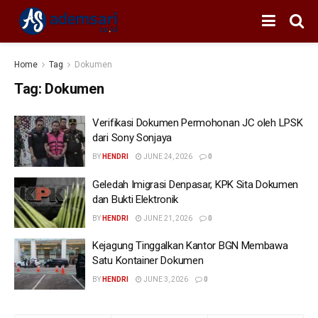
Home
Tag
Dokumen
Tag:
Dokumen
Verifikasi Dokumen Permohonan JC oleh LPSK
dari Sony Sonjaya
BY
HENDRI
JUNE 24, 2026
0
Geledah Imigrasi Denpasar, KPK Sita Dokumen
dan Bukti Elektronik
BY
HENDRI
JUNE 21, 2026
0
Kejagung Tinggalkan Kantor BGN Membawa
Satu Kontainer Dokumen
BY
HENDRI
JUNE 3, 2026
0