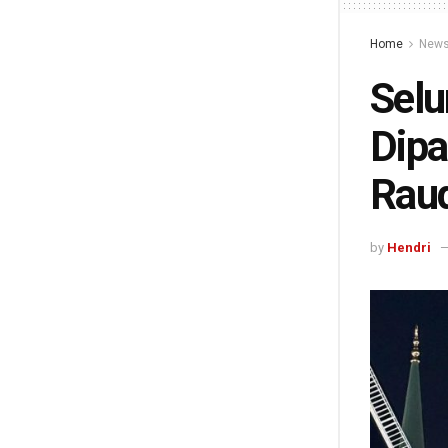
Home
New
Selu
Dipa
Rau
by
Hendri