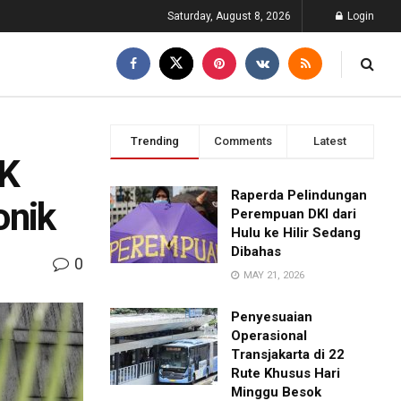
Saturday, August 8, 2026
Login
Trending
Comments
Latest
PK
Raperda Pelindungan
onik
Perempuan DKI dari
Hulu ke Hilir Sedang
Dibahas
0
MAY 21, 2026
Penyesuaian
Operasional
Transjakarta di 22
Rute Khusus Hari
Minggu Besok