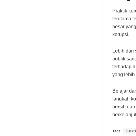
Praktik kor
terutama t
besar yan
korupsi.
Lebih dari
publik san
terhadap d
yang lebih
Belajar da
langkah ko
bersih dan
berkelanju
Tags:
Bukt