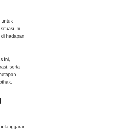
 untuk
ituasi ini
r di hadapan
 ini,
si, serta
enetapan
pihak.
g
 pelanggaran