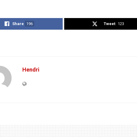
Share
196
Tweet
123
Hendri