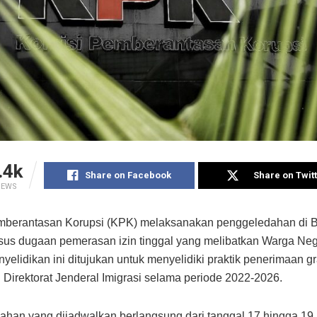
.4k
Share on Facebook
Share on Twit
IEWS
berantasan Korupsi (KPK) melaksanakan penggeledahan di Bal
us dugaan pemerasan izin tinggal yang melibatkan Warga Neg
elidikan ini ditujukan untuk menyelidiki praktik penerimaan grat
 Direktorat Jenderal Imigrasi selama periode 2022-2026.
han yang dijadwalkan berlangsung dari tanggal 17 hingga 19 J