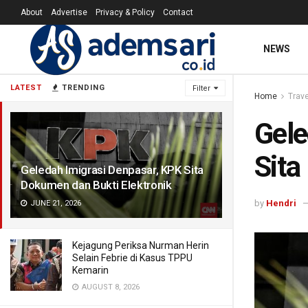
About
Advertise
Privacy & Policy
Contact
NEWS
LATEST
TRENDING
Filter
Home
Trave
Gele
Sita
Geledah Imigrasi Denpasar, KPK Sita
Dokumen dan Bukti Elektronik
by
Hendri
JUNE 21, 2026
Kejagung Periksa Nurman Herin
Selain Febrie di Kasus TPPU
Kemarin
AUGUST 8, 2026