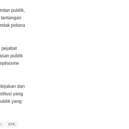
rotan publik,
 tantangan
indak pidana
 pejabat
asan publik
keptisisme
ebijakan dan
stitusi yang
ublik yang
i
KPK