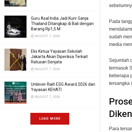
sebelumnya 
Guru Asal India Jadi Kurir Ganja
Pada tangg
Thailand Ditangkap di Bali dengan
Barang Rp1,5 M
mendalami 
AUGUST 7, 2026
sudah meny
media men
Eks Ketua Yayasan Sekolah
Jakarta Akan Diperiksa Terkait
Sejumlah d
Ratusan Senjata
termasuk S
AUGUST 7, 2026
beberapa p
tersangka 
Unilever Raih ESG Award 2026 dari
Yayasan KEHATI
AUGUST 7, 2026
Pros
Dike
LOAD MORE
Para tersa