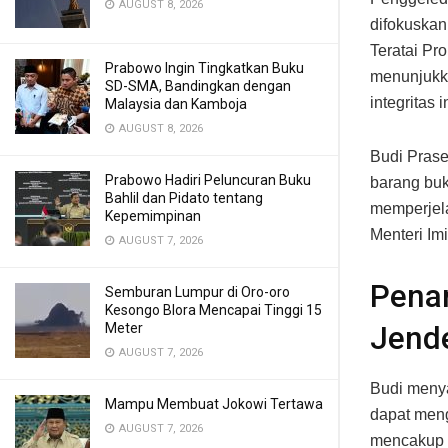
AUGUST 8, 2026
difokuskan 
Teratai Pr
Prabowo Ingin Tingkatkan Buku
menunjukk
SD-SMA, Bandingkan dengan
integritas i
Malaysia dan Kamboja
AUGUST 8, 2026
Budi Pras
Prabowo Hadiri Peluncuran Buku
barang bukt
Bahlil dan Pidato tentang
memperjel
Kepemimpinan
Menteri Imi
AUGUST 7, 2026
Penan
Semburan Lumpur di Oro-oro
Kesongo Blora Mencapai Tinggi 15
Meter
Jende
AUGUST 7, 2026
Budi menya
Mampu Membuat Jokowi Tertawa
dapat meng
AUGUST 7, 2026
mencakup p