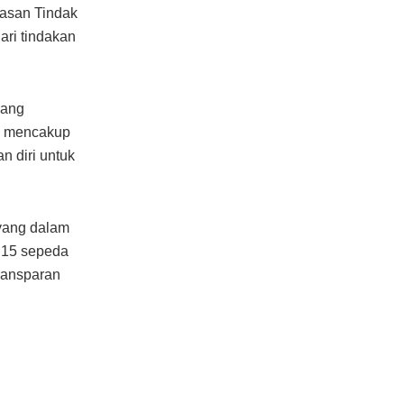
tasan Tindak
ari tindakan
yang
ng mencakup
n diri untuk
 yang dalam
, 15 sepeda
transparan