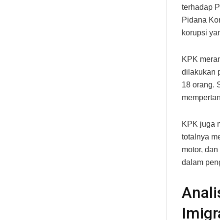
terhadap P
Pidana Kor
korupsi ya
KPK meran
dilakukan 
18 orang. 
mempertan
KPK juga m
totalnya me
motor, dan
dalam peng
Anali
Imigr