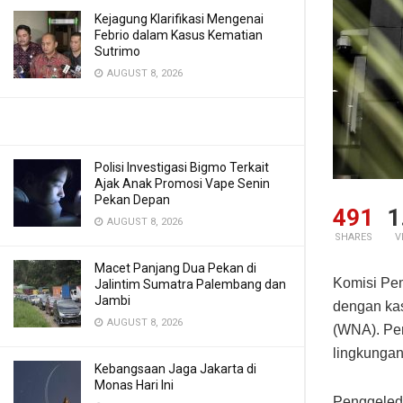
Kejagung Klarifikasi Mengenai
Febrio dalam Kasus Kematian
Sutrimo
AUGUST 8, 2026
Polisi Investigasi Bigmo Terkait
Ajak Anak Promosi Vape Senin
Pekan Depan
491
1
AUGUST 8, 2026
SHARES
V
Macet Panjang Dua Pekan di
Komisi Pem
Jalintim Sumatra Palembang dan
Jambi
dengan kas
AUGUST 8, 2026
(WNA). Peny
lingkungan
Kebangsaan Jaga Jakarta di
Monas Hari Ini
Penggeleda