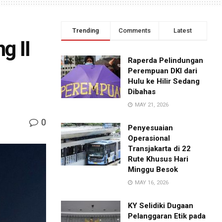
Trending
Comments
Latest
g II
Raperda Pelindungan
Perempuan DKI dari
Hulu ke Hilir Sedang
Dibahas
MAY 21, 2026
0
Penyesuaian
Operasional
Transjakarta di 22
Rute Khusus Hari
Minggu Besok
MAY 16, 2026
KY Selidiki Dugaan
Pelanggaran Etik pada