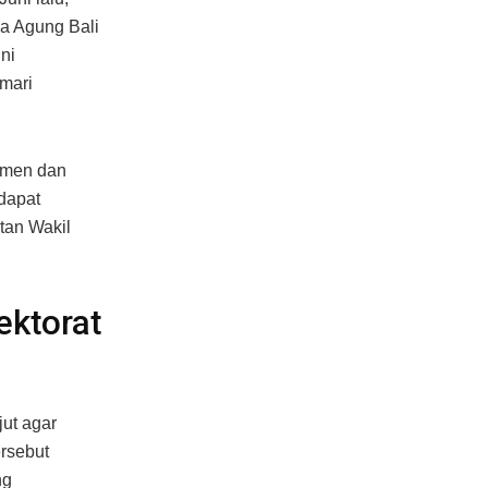
sa Agung Bali
ni
mari
umen dan
 dapat
tan Wakil
ektorat
jut agar
ersebut
ng