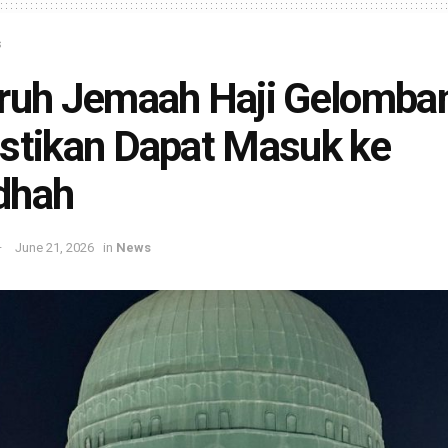
s
ruh Jemaah Haji Gelomban
stikan Dapat Masuk ke
dhah
June 21, 2026
in
News