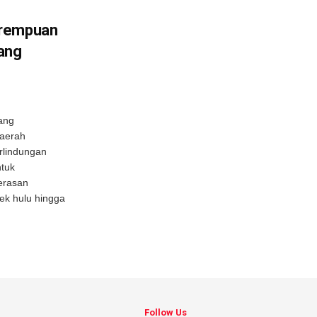
erempuan
dang
ang
aerah
rlindungan
ntuk
erasan
k hulu hingga
Follow Us