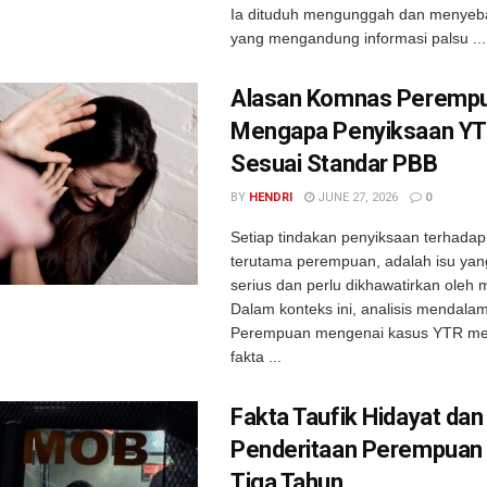
Ia dituduh mengunggah dan menyeb
yang mengandung informasi palsu ...
Alasan Komnas Peremp
Mengapa Penyiksaan Y
Sesuai Standar PBB
BY
HENDRI
JUNE 27, 2026
0
Setiap tindakan penyiksaan terhadap 
terutama perempuan, adalah isu yan
serius dan perlu dikhawatirkan oleh 
Dalam konteks ini, analisis mendala
Perempuan mengenai kasus YTR m
fakta ...
Fakta Taufik Hidayat dan
Penderitaan Perempuan
Tiga Tahun