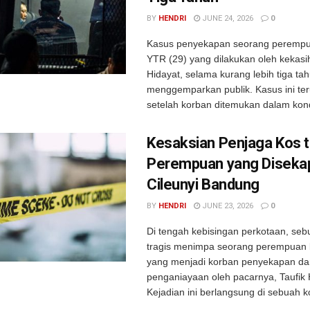
BY
HENDRI
JUNE 24, 2026
0
Kasus penyekapan seorang perempua
YTR (29) yang dilakukan oleh kekasih
Hidayat, selama kurang lebih tiga tah
menggemparkan publik. Kasus ini te
setelah korban ditemukan dalam kondi
Kesaksian Penjaga Kos 
Perempuan yang Disekap
Cileunyi Bandung
BY
HENDRI
JUNE 23, 2026
0
Di tengah kebisingan perkotaan, seb
tragis menimpa seorang perempuan b
yang menjadi korban penyekapan da
penganiayaan oleh pacarnya, Taufik 
Kejadian ini berlangsung di sebuah ko
...