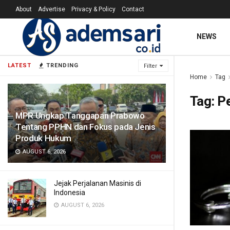
About
Advertise
Privacy & Policy
Contact
NEWS
LATEST
TRENDING
Filter
Home
Tag
Tag:
P
MPR Ungkap Tanggapan Prabowo
Tentang PPHN dan Fokus pada Jenis
Produk Hukum
AUGUST 6, 2026
Jejak Perjalanan Masinis di
Indonesia
AUGUST 6, 2026