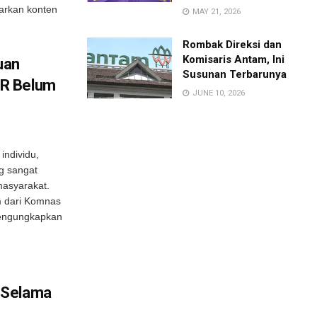
arkan konten
MAY 21, 2026
Rombak Direksi dan
Komisaris Antam, Ini
uan
Susunan Terbarunya
TR Belum
JUNE 10, 2026
individu,
g sangat
masyarakat.
m dari Komnas
engungkapkan
 Selama