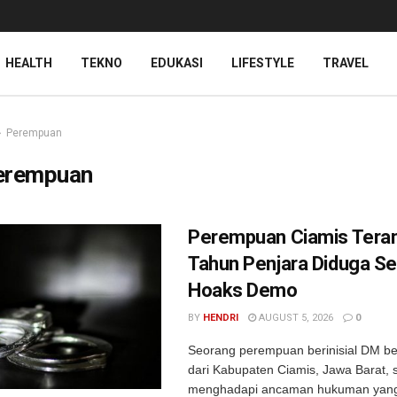
HEALTH
TEKNO
EDUKASI
LIFESTYLE
TRAVEL
Perempuan
erempuan
Perempuan Ciamis Tera
Tahun Penjara Diduga Se
Hoaks Demo
BY
HENDRI
AUGUST 5, 2026
0
Seorang perempuan berinisial DM be
dari Kabupaten Ciamis, Jawa Barat, s
menghadapi ancaman hukuman yang 