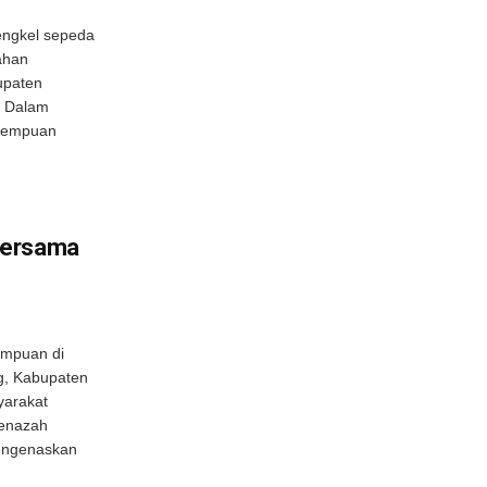
engkel sepeda
ahan
upaten
. Dalam
erempuan
Bersama
mpuan di
g, Kabupaten
yarakat
jenazah
mengenaskan