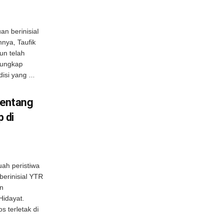
n berinisial
nya, Taufik
un telah
rungkap
si yang ...
tentang
 di
uah peristiwa
erinisial YTR
n
Hidayat.
s terletak di