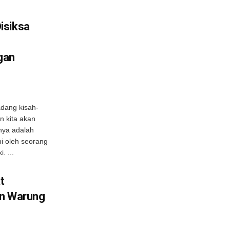
isiksa
gan
adang kisah-
n kita akan
unya adalah
i oleh seorang
. ...
t
an Warung