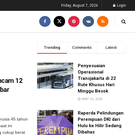
Friday, August 7, 2026
Login
Trending
Comments
Latest
Penyesuaian
Operasional
Transjakarta di 22
ncam 12
Rute Khusus Hari
bar
Minggu Besok
MAY 16, 2026
Raperda Pelindungan
rusia 45 tahun
Perempuan DKI dari
Hulu ke Hilir Sedang
aat ini
Dibahas
cukup berat.