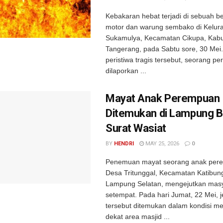
Kebakaran hebat terjadi di sebuah b
motor dan warung sembako di Kelur
Sukamulya, Kecamatan Cikupa, Kab
Tangerang, pada Sabtu sore, 30 Mei
peristiwa tragis tersebut, seorang p
dilaporkan ...
Mayat Anak Perempuan
Ditemukan di Lampung 
Surat Wasiat
BY
HENDRI
MAY 25, 2026
0
Penemuan mayat seorang anak pere
Desa Tritunggal, Kecamatan Katibun
Lampung Selatan, mengejutkan mas
setempat. Pada hari Jumat, 22 Mei, 
tersebut ditemukan dalam kondisi 
dekat area masjid ...