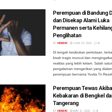
Perempuan di Bandung D
dan Disekap Alami Luka
Permanen serta Kehilan
Penglihatan
BY
HENDRI
JUNE 23, 2026
0
Di tengah kesibukan perkotaan, terk
kisah tragis muncul dan mengingatka
realitas yang lebih kelam. Salah sat
pengalaman mengerikan yang dialam
perempuan bernama Yuvita Tri Rezeki
Perempuan Tewas Akiba
Kebakaran di Bengkel d
Tangerang
BY
HENDRI
MAY 31, 2026
0