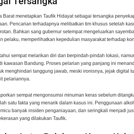
gai Tersangka
 Barat menetapkan Taufik Hidayat sebagai tersangka penyek
an. Pencarian terhadapnya melibatkan tim khusus setelah kasu
rotan. Bahkan sang gubernur setempat mengeluarkan sayemba
pelaku, memperlihatkan kepedulian masyarakat terhadap kond
etahui sempat melarikan diri dan berpindah-pindah lokasi, namu
di kawasan Bandung. Proses pelarian yang panjang ini menan
k menghindari tanggung jawab, meski ironisnya, jejak digital tu
t pelariannya.
laporkan sempat mengonsumsi minuman keras sebelum ditangk
lah satu fakta yang menarik dalam kasus ini. Penggunaan alko
micu banyak insiden penganiayaan, dan seringkali menjadi justi
ekerasan yang dilakukan Taufik.