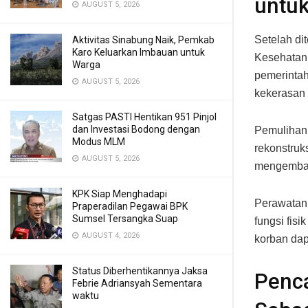
untu
AUGUST 5, 2026
Setelah di
Aktivitas Sinabung Naik, Pemkab
Karo Keluarkan Imbauan untuk
Kesehatan
Warga
pemerintah
AUGUST 5, 2026
kekerasan
Satgas PASTI Hentikan 951 Pinjol
dan Investasi Bodong dengan
Pemulihan 
Modus MLM
rekonstruk
AUGUST 5, 2026
mengembali
KPK Siap Menghadapi
Perawatan
Praperadilan Pegawai BPK
Sumsel Tersangka Suap
fungsi fis
AUGUST 4, 2026
korban dap
Status Diberhentikannya Jaksa
Penca
Febrie Adriansyah Sementara
waktu