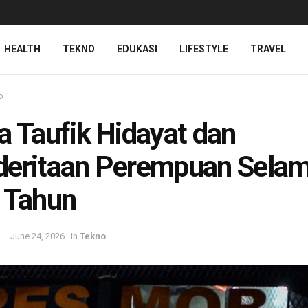
HEALTH
TEKNO
EDUKASI
LIFESTYLE
TRAVEL
o
a Taufik Hidayat dan
deritaan Perempuan Sela
 Tahun
June 24, 2026
in
Tekno