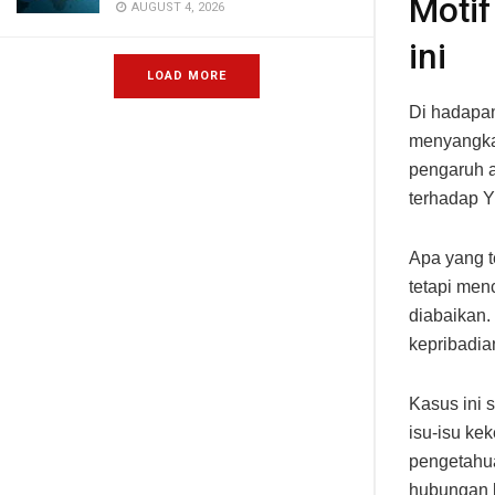
Motif
AUGUST 4, 2026
ini
LOAD MORE
Di hadapan
menyangkal
pengaruh a
terhadap 
Apa yang t
tetapi men
diabaikan.
kepribadia
Kasus ini 
isu-isu k
pengetahu
hubungan 