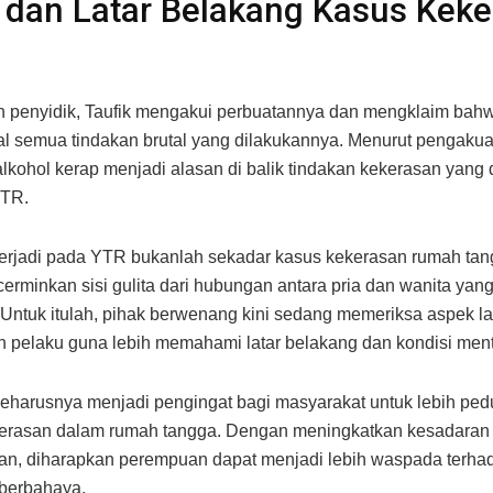
 dan Latar Belakang Kasus Kek
 penyidik, Taufik mengakui perbuatannya dan mengklaim bahw
 semua tindakan brutal yang dilakukannya. Menurut pengaku
lkohol kerap menjadi alasan di balik tindakan kekerasan yang
YTR.
erjadi pada YTR bukanlah sekadar kasus kekerasan rumah tan
cerminkan sisi gulita dari hubungan antara pria dan wanita yang
 Untuk itulah, pihak berwenang kini sedang memeriksa aspek la
n pelaku guna lebih memahami latar belakang dan kondisi ment
seharusnya menjadi pengingat bagi masyarakat untuk lebih pedu
ekerasan dalam rumah tangga. Dengan meningkatkan kesadaran
an, diharapkan perempuan dapat menjadi lebih waspada terha
berbahaya.