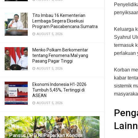
Penyelidik
penyiksaa
Tito Imbau 16 Kementerian
Lembaga Segera Eksekusi
Program Pascabencana Sumatra
Keluarga k
AUGUST 5, 2026
Syahrul U
termasuk k
Menko Polkam Berkomentar
perlakuan 
tentang Fenomena Mal yang
Pasang Pagar Tinggi
AUGUST 5, 2026
Korban men
kabar tent
Ekonomi Indonesia H1-2026
sistemik m
Tumbuh 5,45%, Tertinggi di
masyaraka
ASEAN
AUGUST 5, 2026
Peng
Lain
Pansus DPD RI Paparkan Kondisi