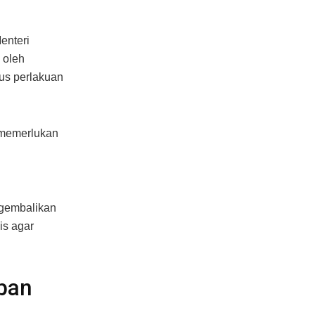
enteri
 oleh
sus perlakuan
 memerlukan
ngembalikan
is agar
apan