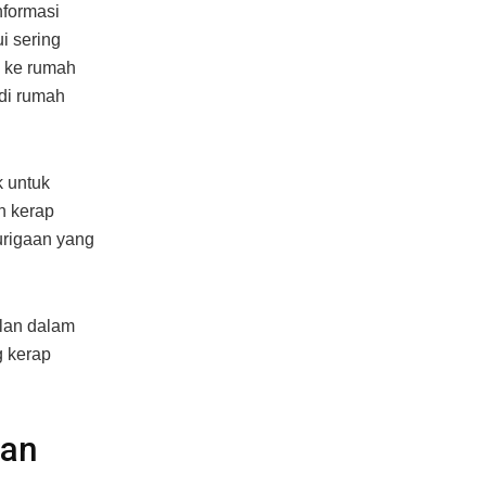
nformasi
i sering
 ke rumah
di rumah
 untuk
n kerap
urigaan yang
alan dalam
g kerap
han