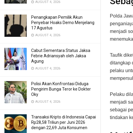
Seba
AUGUST 4, 2026
Polda Jawa
Penangkapan Pemilik Akun
Penyebar Hoaks Demo Menjelang
penganiaya
17 Agustus
menjadi so
AUGUST 4, 2026
menemukan 
Cabut Sementara Status Jaksa
Taufik dik
Febrie Adriansyah oleh Jaksa
Agung
ditangkap 
AUGUST 4, 2026
pelaku untu
mempersuli
Polisi Akan Konfrontasi Diduga
Pengirim Bunga Teror ke Dokter
Pelaku di
Oky
menjadi sa
AUGUST 4, 2026
sebagai pe
Transaksi Kripto di Indonesia Capai
tindakan k
Rp28,58 Triliun per Juni 2026
dengan 22,69 Juta Konsumen