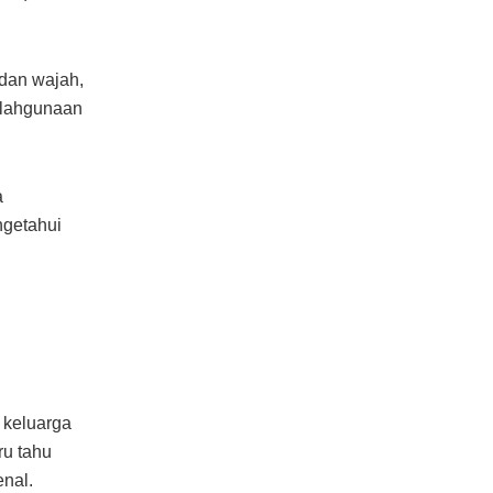
 dan wajah,
alahgunaan
a
getahui
 keluarga
ru tahu
nal.