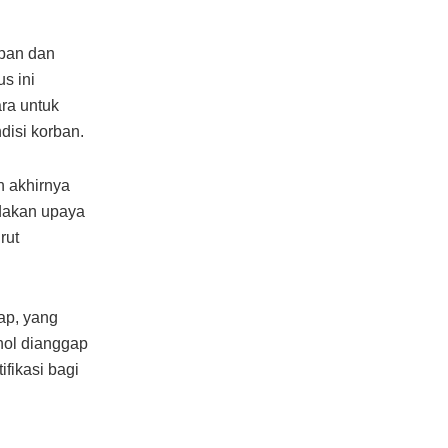
apan dan
s ini
ra untuk
isi korban.
n akhirnya
dakan upaya
rut
ap, yang
hol dianggap
fikasi bagi