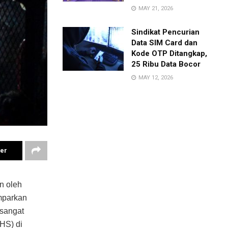
MAY 21, 2026
Sindikat Pencurian
Data SIM Card dan
Kode OTP Ditangkap,
25 Ribu Data Bocor
MAY 12, 2026
ter
n oleh
emparkan
 sangat
HS) di