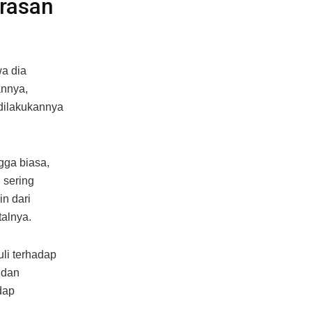
erasan
a dia
annya,
 dilakukannya
gga biasa,
 sering
in dari
alnya.
li terhadap
 dan
dap