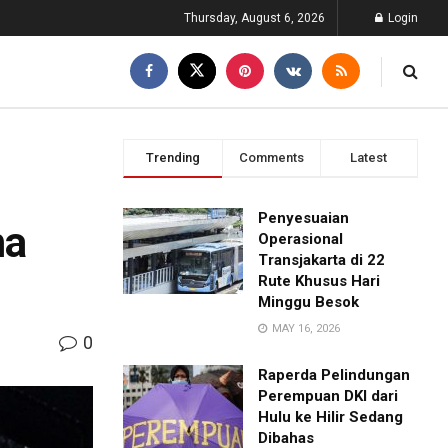
Thursday, August 6, 2026
Login
Trending
Comments
Latest
Penyesuaian
ma
Operasional
Transjakarta di 22
Rute Khusus Hari
Minggu Besok
MAY 16, 2026
0
Raperda Pelindungan
Perempuan DKI dari
Hulu ke Hilir Sedang
Dibahas