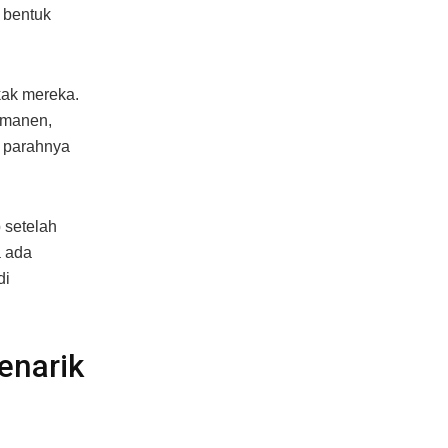
 bentuk
kak mereka.
rmanen,
a parahnya
 setelah
a ada
di
enarik