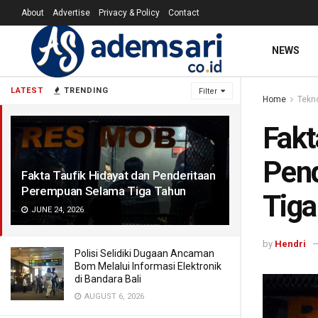
About
Advertise
Privacy & Policy
Contact
NEWS
LATEST
TRENDING
Filter
Home
Tekn
Fakt
Pen
Fakta Taufik Hidayat dan Penderitaan
Perempuan Selama Tiga Tahun
Tiga
JUNE 24, 2026
by
Hendri
Polisi Selidiki Dugaan Ancaman
Bom Melalui Informasi Elektronik
di Bandara Bali
AUGUST 6, 2026