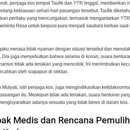
di, penjaga kos tempat Taufik dan YTR tinggal, memberikan i
entang kebiasaan sehari-hari pasangan tersebut. Taufik diketahu
an perilaku yang mencurigakan, termasuk mengantarkan YTR
meminta Resa untuk berpura-pura menjadi saudara korban saat 
ku merasa tidak nyaman dengan situasi tersebut dan menolak
 Dia juga menyebutkan bahwa selama di kosan, suara bentura
 namun tidak ada teriakan yang mencolok. Ini menimbulkan kec
ecahkan oleh siapapun di sekitar.
 Mulyati, istri penjaga kos, juga mengindikasikan ketidaknorm
asangan itu. Meskipun tidak ada teriakan, suara benturan yan
mengisyaratkan adanya sesuatu yang tidak beres di dalam kos.
ak Medis dan Rencana Pemuli