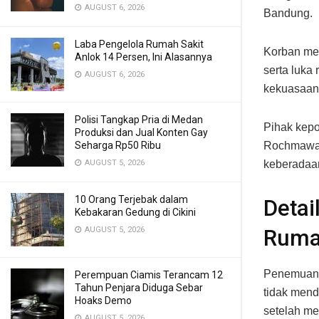
AUGUST 6, 2026
Bandung.
Laba Pengelola Rumah Sakit
Korban men
Anlok 14 Persen, Ini Alasannya
serta luka
AUGUST 6, 2026
kekuasaan 
Polisi Tangkap Pria di Medan
Pihak kepo
Produksi dan Jual Konten Gay
Seharga Rp50 Ribu
Rochmawan
AUGUST 5, 2026
keberadaan
10 Orang Terjebak dalam
Detai
Kebakaran Gedung di Cikini
AUGUST 5, 2026
Ruma
Penemuan 
Perempuan Ciamis Terancam 12
Tahun Penjara Diduga Sebar
tidak mend
Hoaks Demo
setelah me
AUGUST 5, 2026