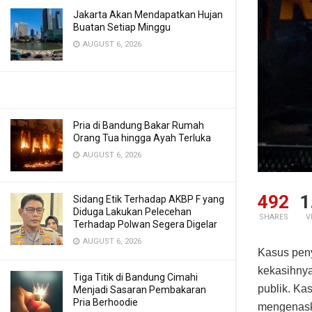
Jakarta Akan Mendapatkan Hujan
Buatan Setiap Minggu
AUGUST 6, 2026
Pria di Bandung Bakar Rumah
Orang Tua hingga Ayah Terluka
AUGUST 6, 2026
492
1
Sidang Etik Terhadap AKBP F yang
Diduga Lakukan Pelecehan
SHARES
V
Terhadap Polwan Segera Digelar
AUGUST 6, 2026
Kasus peny
kekasihnya
Tiga Titik di Bandung Cimahi
publik. Ka
Menjadi Sasaran Pembakaran
Pria Berhoodie
mengenaska