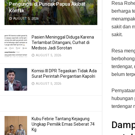
Resa Rohen
Pengungsi di Puncak Papua Akibat
Konflik
berharga t
menampakk
AUGUST 5, 2026
sakit dan 
sakit.
Pasien Meninggal Diduga Karena
Terlambat Ditangani, Curhat di
Medsos Jadi Sorotan
Resa menga
AUGUST 5, 2026
berbohong.
terdengar,
Komisi III DPR Tegaskan Tidak Ada
belum terp
Surat Perintah Pergantian Kapolri
AUGUST 5, 2026
Pernyataan
hubungan p
terdengar 
Kubu Febrie Tantang Kejagung
Damp
Ungkap Pemilik Emas Seberat 74
Kg