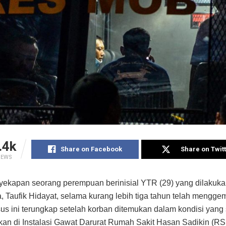
.4k
Share on Facebook
Share on Twit
IEWS
ekapan seorang perempuan berinisial YTR (29) yang dilakuka
, Taufik Hidayat, selama kurang lebih tiga tahun telah mengg
sus ini terungkap setelah korban ditemukan dalam kondisi yang
n di Instalasi Gawat Darurat Rumah Sakit Hasan Sadikin (RS