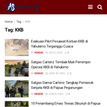
Home
Tag
KKB
Tag:
KKB
Evakuasi Pilot Pesawat Korban KKB di
Yahukimo Terganggu Cuaca
BY
HENDRI
JULY 2, 2026
0
Satgas Cartenz Tembak Mati Pemimpin
Operasi KKB di Yahukimo
BY
HENDRI
JUNE 18, 2026
0
Satgas Damai Cartenz Tangkap Pemasok
Senjata KKB di Papua Pegunungan
BY
HENDRI
JUNE 8, 2026
0
10 Penambang Emas Tewas Dibunuh di Papua