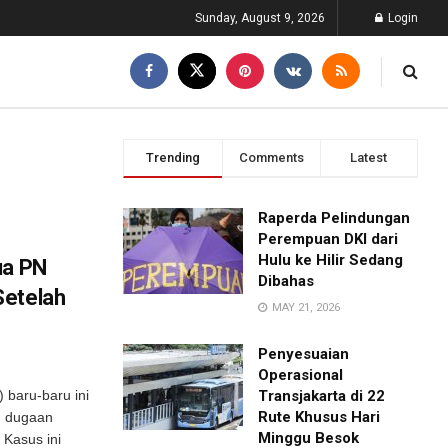
Sunday, August 9, 2026
Login
Trending
Comments
Latest
Raperda Pelindungan
Perempuan DKI dari
Hulu ke Hilir Sedang
ua PN
Dibahas
Setelah
MAY 21, 2026
Penyesuaian
Operasional
 baru-baru ini
Transjakarta di 22
Rute Khusus Hari
g dugaan
Minggu Besok
 Kasus ini