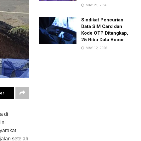
MAY 21, 2026
Sindikat Pencurian
Data SIM Card dan
Kode OTP Ditangkap,
25 Ribu Data Bocor
MAY 12, 2026
ter
a di
ini
yarakat
alan setelah