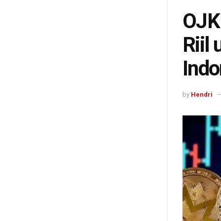
OJK 
Riil
Indo
by
Hendri