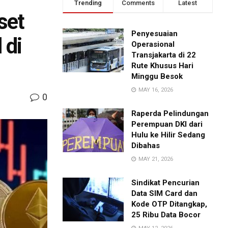
Trending
Comments
Latest
set
Penyesuaian
 di
Operasional
Transjakarta di 22
Rute Khusus Hari
Minggu Besok
MAY 16, 2026
0
Raperda Pelindungan
Perempuan DKI dari
Hulu ke Hilir Sedang
Dibahas
MAY 21, 2026
Sindikat Pencurian
Data SIM Card dan
Kode OTP Ditangkap,
25 Ribu Data Bocor