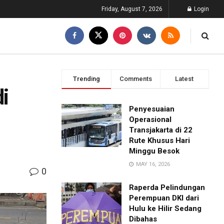
Friday, August 7, 2026
Login
Trending
Comments
Latest
i
Penyesuaian
Operasional
Transjakarta di 22
Rute Khusus Hari
Minggu Besok
MAY 16, 2026
0
Raperda Pelindungan
Perempuan DKI dari
Hulu ke Hilir Sedang
Dibahas