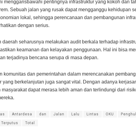
ini menggarisbawahi pentingnya infrastruktur yang kokoh dan t
rem. Sebuah jalan yang rusak dapat mengganggu kehidupan se
konomian lokal, sehingga perencanaan dan pembangunan infras
rhatikan dengan serius.
 daerah seharusnya melakukan audit berkala terhadap infrastru
astikan keamanan dan kelayakan penggunaan. Hal ini bisa me
n terjadinya bencana serupa di masa depan.
tan komunitas dan pemerintahan dalam merencanakan pemban
tur yang berkelanjutan juga sangat vital. Dengan adanya kerjasam
 masyarakat dapat merasa lebih aman dan terlindungi dari risi
ereka.
as
Antardesa
dan
Jalan
Lalu
Lintas
OKU
Penghu
Terputus
Total