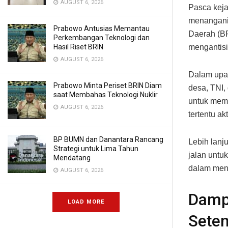
AUGUST 6, 2026
Pasca keja
menangani
Prabowo Antusias Memantau
Daerah (BP
Perkembangan Teknologi dan
Hasil Riset BRIN
mengantisi
AUGUST 6, 2026
Dalam upay
Prabowo Minta Periset BRIN Diam
desa, TNI,
saat Membahas Teknologi Nuklir
untuk memb
AUGUST 6, 2026
tertentu akt
BP BUMN dan Danantara Rancang
Lebih lanj
Strategi untuk Lima Tahun
jalan untu
Mendatang
dalam meny
AUGUST 6, 2026
Damp
LOAD MORE
Sete