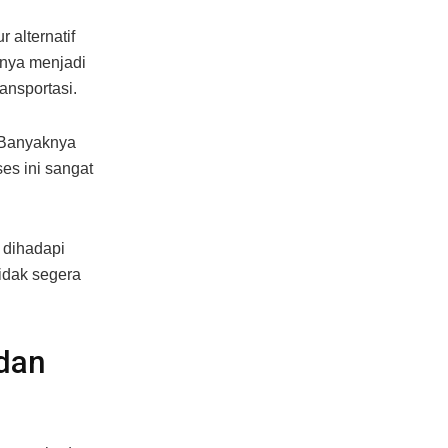
 alternatif
tunya menjadi
ansportasi.
. Banyaknya
es ini sangat
 dihadapi
idak segera
 dan