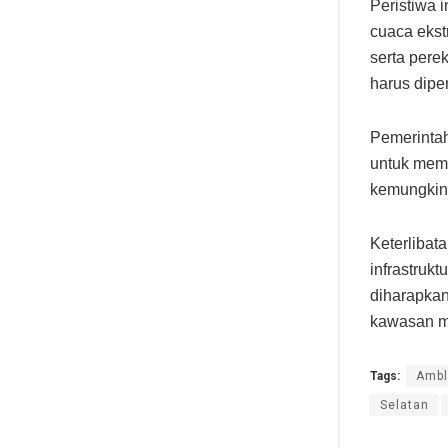
Peristiwa 
cuaca ekst
serta pere
harus dipe
Pemerintah
untuk mem
kemungkina
Keterliba
infrastruk
diharapkan
kawasan m
Tags:
Ambl
Selatan