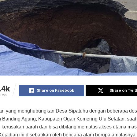
.4k
Share on Facebook
Share on Twit
IEWS
alan yang menghubungkan Desa Sipatuhu dengan beberapa des
Banding Agung, Kabupaten Ogan Komering Ulu Selatan, saat 
kerusakan parah dan bisa dibilang memutus akses utama mas
Kejadian ini disebabkan oleh bencana alam berupa amblasnya j