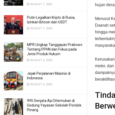
AUGUST 7, 2026
hujan dera
Putin Legalkan Kripto di Rusia,
Menurut K
Izinkan Bitcoin dan USDT
Daerah set
AUGUST 7, 2026
hingga mem
terbentukn
MPR Ungkap Tanggapan Prabowo
masyaraka
Tentang PPHN dan Fokus pada
Jenis Produk Hukum
Kerusakan 
AUGUST 6, 2026
meter, dan
dampaknya 
Jejak Perjalanan Masinis di
Indonesia
beraktifitas
AUGUST 6, 2026
Tinda
995 Senjata Api Ditemukan di
Berwe
Gedung Yayasan Sekolah Pondok
Pinang