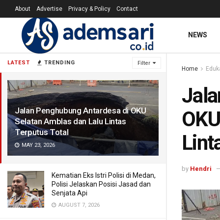
About
Advertise
Privacy & Policy
Contact
NEWS
LATEST
TRENDING
Filter
Home
Eduk
Jala
Jalan Penghubung Antardesa di OKU
OKU 
Selatan Amblas dan Lalu Lintas
Terputus Total
Lint
MAY 23, 2026
by
Hendri
Kematian Eks Istri Polisi di Medan,
Polisi Jelaskan Posisi Jasad dan
Senjata Api
AUGUST 7, 2026