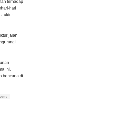
ahan terhadap
hari-hari
truktur
ktur jalan
ngurangi
gunan
a ini,
ko bencana di
bung