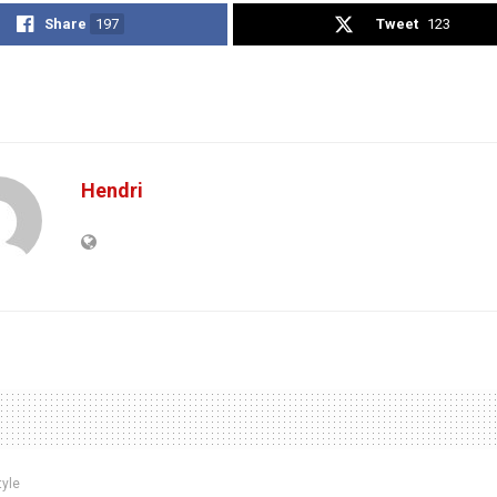
Share
197
Tweet
123
Hendri
tyle