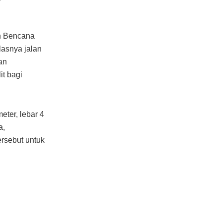
n Bencana
asnya jalan
an
t bagi
eter, lebar 4
a,
rsebut untuk