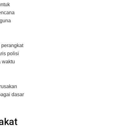
untuk
encana
 guna
i perangkat
is polisi
a waktu
erusakan
bagai dasar
akat