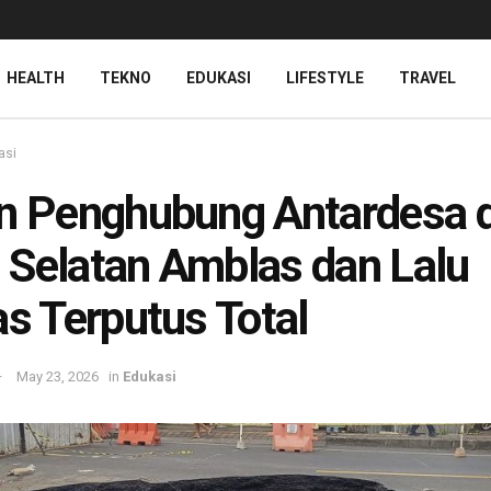
HEALTH
TEKNO
EDUKASI
LIFESTYLE
TRAVEL
asi
n Penghubung Antardesa d
Selatan Amblas dan Lalu
as Terputus Total
May 23, 2026
in
Edukasi