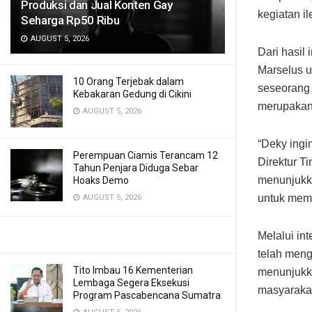
Produksi dan Jual Konten Gay
kegiatan il
Seharga Rp50 Ribu
AUGUST 5, 2026
Dari hasil
Marselus u
10 Orang Terjebak dalam
seseorang 
Kebakaran Gedung di Cikini
merupakan 
AUGUST 5, 2026
“Deky ingi
Perempuan Ciamis Terancam 12
Direktur T
Tahun Penjara Diduga Sebar
menunjukka
Hoaks Demo
untuk memp
AUGUST 5, 2026
Melalui in
telah meng
Tito Imbau 16 Kementerian
menunjukka
Lembaga Segera Eksekusi
masyaraka
Program Pascabencana Sumatra