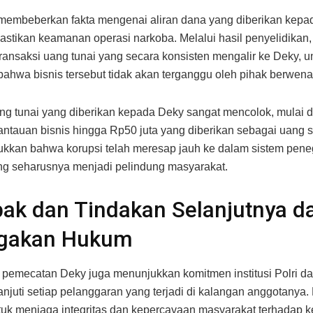
membeberkan fakta mengenai aliran dana yang diberikan kepa
stikan keamanan operasi narkoba. Melalui hasil penyelidikan
ransaksi uang tunai yang secara konsisten mengalir ke Deky, u
ahwa bisnis tersebut tidak akan terganggu oleh pihak berwena
ng tunai yang diberikan kepada Deky sangat mencolok, mulai d
ntauan bisnis hingga Rp50 juta yang diberikan sebagai uang se
ukkan bahwa korupsi telah meresap jauh ke dalam sistem pen
g seharusnya menjadi pelindung masyarakat.
k dan Tindakan Selanjutnya da
gakan Hukum
pemecatan Deky juga menunjukkan komitmen institusi Polri d
njuti setiap pelanggaran yang terjadi di kalangan anggotanya.
tuk menjaga integritas dan kepercayaan masyarakat terhadap ke