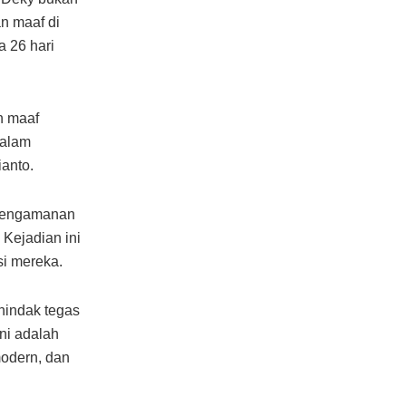
n maaf di
a 26 hari
n maaf
dalam
anto.
i Pengamanan
 Kejadian ini
si mereka.
nindak tegas
ni adalah
modern, dan