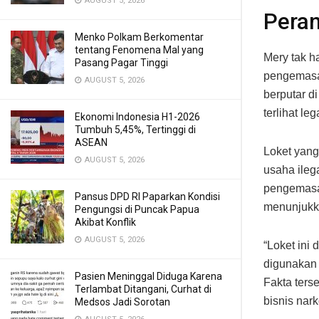
AUGUST 5, 2026
Peran
Menko Polkam Berkomentar
tentang Fenomena Mal yang
Mery tak h
Pasang Pagar Tinggi
pengemasan
AUGUST 5, 2026
berputar d
terlihat leg
Ekonomi Indonesia H1-2026
Tumbuh 5,45%, Tertinggi di
ASEAN
Loket yang
AUGUST 5, 2026
usaha ileg
pengemasan
Pansus DPD RI Paparkan Kondisi
menunjukka
Pengungsi di Puncak Papua
Akibat Konflik
AUGUST 5, 2026
“Loket ini
digunakan 
Pasien Meninggal Diduga Karena
Fakta ters
Terlambat Ditangani, Curhat di
bisnis nark
Medsos Jadi Sorotan