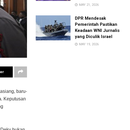
MAY 21, 2026
DPR Mendesak
Pemerintah Pastikan
Keadaan WNI Jurnalis
yang Diculik Israel
MAY 19, 2026
ter
asiang, baru-
ba. Keputusan
ng
 Deky bukan