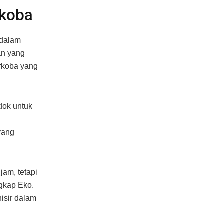
rkoba
 dalam
an yang
arkoba yang
dok untuk
n
yang
jam, tetapi
ngkap Eko.
isir dalam