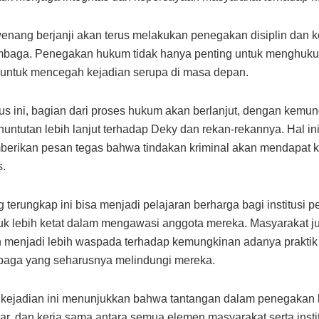
enang berjanji akan terus melakukan penegakan disiplin dan ko
embaga. Penegakan hukum tidak hanya penting untuk menghuku
a untuk mencegah kejadian serupa di masa depan.
s ini, bagian dari proses hukum akan berlanjut, dengan kemu
untutan lebih lanjut terhadap Deky dan rekan-rekannya. Hal in
erikan pesan tegas bahwa tindakan kriminal akan mendapat 
s.
 terungkap ini bisa menjadi pelajaran berharga bagi institusi 
k lebih ketat dalam mengawasi anggota mereka. Masyarakat j
 menjadi lebih waspada terhadap kemungkinan adanya praktik i
baga yang seharusnya melindungi mereka.
, kejadian ini menunjukkan bahwa tantangan dalam penegaka
ar, dan kerja sama antara semua elemen masyarakat serta inst