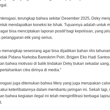
egal.
 interogasi, terungkap bahwa sekitar Desember 2025, Deky me
ntuk mendapatkan koneksi ke Ishak. Tujuannya adalah untuk
agar bisa menciptakan laporan positif bagi kepolisian, yang jel
pelanggaran etik yang serius.
n menangkap seseorang agar bisa dijadikan bahan rilis tahunan
indak Pidana Narkoba Bareskrim Polri, Brigjen Eko Hadi Santoso
n bahwa motivasi di balik tindakan Deky bukan sekadar uang, 
ertahankan citra dirinya di media.”
terogasi juga ditemukan bahwa Mery yang juga merupakan calon 
akui keterlibatannya dalam membantu jaringan ini. Sekali lagi, i
n bahwa kegiatan ilegal ini telah menginfiltrasi berbagai lapis
t.