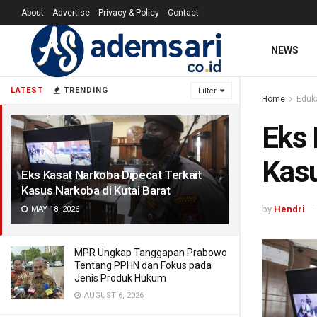
About
Advertise
Privacy & Policy
Contact
NEWS
LATEST
TRENDING
Filter
Home
Eduk
Eks 
Kasu
Eks Kasat Narkoba Dipecat Terkait
Kasus Narkoba di Kutai Barat
by
Hendri
MAY 18, 2026
MPR Ungkap Tanggapan Prabowo
Tentang PPHN dan Fokus pada
Jenis Produk Hukum
AUGUST 6, 2026