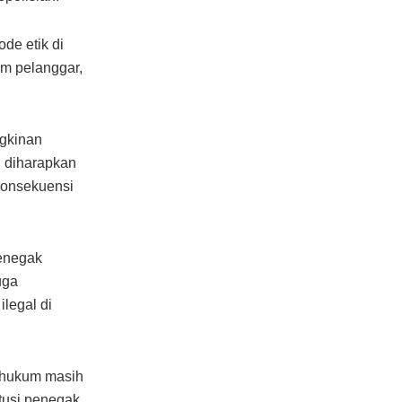
de etik di
m pelanggar,
ngkinan
i diharapkan
konsekuensi
penegak
uga
legal di
n hukum masih
itusi penegak