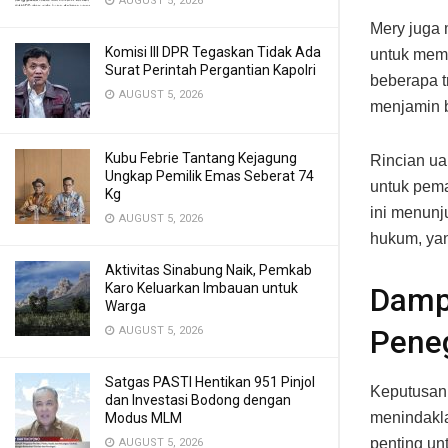
AUGUST 5, 2026
Mery juga 
Komisi III DPR Tegaskan Tidak Ada
untuk mema
Surat Perintah Pergantian Kapolri
beberapa t
AUGUST 5, 2026
menjamin b
Kubu Febrie Tantang Kejagung
Rincian ua
Ungkap Pemilik Emas Seberat 74
untuk pema
Kg
ini menunj
AUGUST 5, 2026
hukum, yan
Aktivitas Sinabung Naik, Pemkab
Karo Keluarkan Imbauan untuk
Dampa
Warga
Pene
AUGUST 5, 2026
Satgas PASTI Hentikan 951 Pinjol
Keputusan 
dan Investasi Bodong dengan
menindakla
Modus MLM
penting un
AUGUST 5, 2026