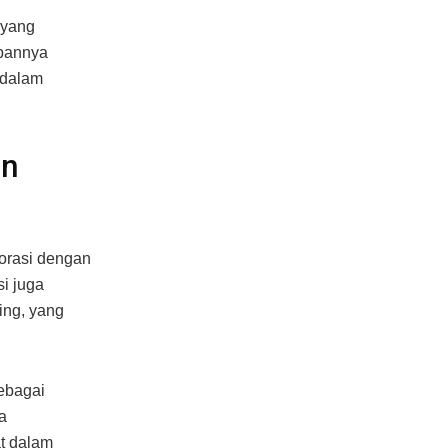
 yang
pannya
 dalam
an
orasi dengan
si juga
ing, yang
ebagai
a
at dalam