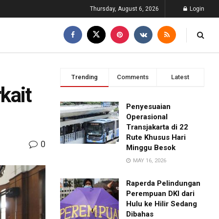
Thursday, August 6, 2026
Login
Trending
Comments
Latest
kait
Penyesuaian
Operasional
Transjakarta di 22
Rute Khusus Hari
0
Minggu Besok
MAY 16, 2026
Raperda Pelindungan
Perempuan DKI dari
Hulu ke Hilir Sedang
Dibahas