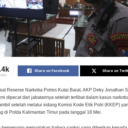
.4k
Share on Facebook
Share on Twit
IEWS
at Reserse Narkoba Polres Kutai Barat, AKP Deky Jonathan S
esmi dipecat dari jabatannya setelah terlibat dalam kasus narko
iambil setelah melalui sidang Komisi Kode Etik Polri (KKEP) ya
g di Polda Kalimantan Timur pada tanggal 18 Mei.
g berwenang menyatakan bahwa sanksi yang diberikan kepada