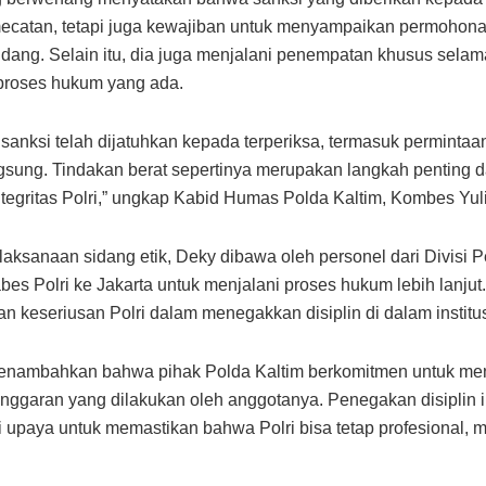
catan, tetapi juga kewajiban untuk menyampaikan permohona
dang. Selain itu, dia juga menjalani penempatan khusus selam
proses hukum yang ada.
sanksi telah dijatuhkan kepada terperiksa, termasuk permintaa
gsung. Tindakan berat sepertinya merupakan langkah penting 
tegritas Polri,” ungkap Kabid Humas Polda Kaltim, Kombes Yuli
laksanaan sidang etik, Deky dibawa oleh personel dari Divis
bes Polri ke Jakarta untuk menjalani proses hukum lebih lanjut.
 keseriusan Polri dalam menegakkan disiplin di dalam institu
menambahkan bahwa pihak Polda Kaltim berkomitmen untuk me
anggaran yang dilakukan oleh anggotanya. Penegakan disiplin i
i upaya untuk memastikan bahwa Polri bisa tetap profesional, 
.