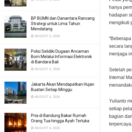
hanya peme
hadapan si
BP BUMN dan Danantara Rancang
mengikuti 
Strategi untuk Lima Tahun
Mendatang
AUGUST 6, 2026
“Beberapa 
secara lan
Polisi Selidiki Dugaan Ancaman
menjaga in
Bom Melalui Informasi Elektronik
di Bandara Bali
AUGUST 6, 2026
Setelah pe
Internal Ma
Jakarta Akan Mendapatkan Hujan
menandakan
Buatan Setiap Minggu
AUGUST 6, 2026
Yulianto 
setiap pel
Pria di Bandung Bakar Rumah
bagian dar
Orang Tua hingga Ayah Terluka
terpercaya
AUGUST 6, 2026