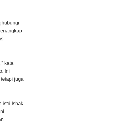
nghubungi
 menangkap
as
,” kata
. Ini
tetapi juga
istri Ishak
ni
an