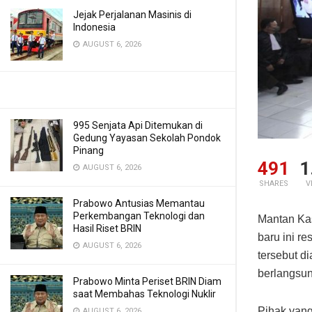
Jejak Perjalanan Masinis di
Indonesia
AUGUST 6, 2026
995 Senjata Api Ditemukan di
Gedung Yayasan Sekolah Pondok
Pinang
491
1
AUGUST 6, 2026
SHARES
V
Prabowo Antusias Memantau
Perkembangan Teknologi dan
Mantan Kas
Hasil Riset BRIN
baru ini r
AUGUST 6, 2026
tersebut d
berlangsun
Prabowo Minta Periset BRIN Diam
saat Membahas Teknologi Nuklir
Pihak yan
AUGUST 6, 2026