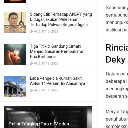
Sebelumnya
Sidang Etik Terhadap AKBP F yang
berhubung
Diduga Lakukan Pelecehan
menunjukka
Terhadap Polwan Segera Digelar
institusi 
AUGUST 6, 2026
Rinci
Tiga Titik di Bandung Cimahi
Menjadi Sasaran Pembakaran
Pria Berhoodie
Deky
AUGUST 6, 2026
Dalam peng
Laba Pengelola Rumah Sakit
beberapa in
Anlok 14 Persen, Ini Alasannya
menangkap 
AUGUST 6, 2026
berperan s
Mery dita
penghubun
Polisi Tangkap Pria di Medan
kompleksny