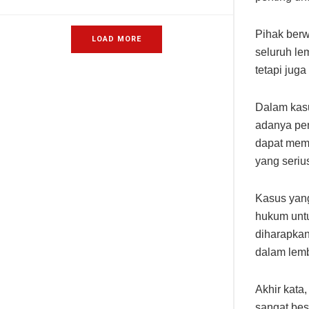
Pihak berw
LOAD MORE
seluruh l
tetapi jug
Dalam kasu
adanya pen
dapat memb
yang seriu
Kasus yang
hukum untu
diharapkan
dalam lem
Akhir kata
sangat bes