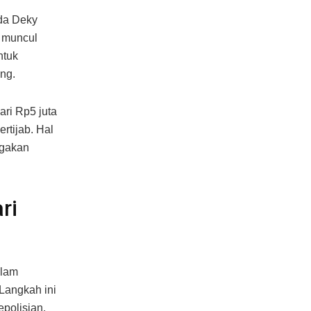
da Deky
, muncul
ntuk
ng.
ari Rp5 juta
rtijab. Hal
egakan
ri
alam
 Langkah ini
polisian.