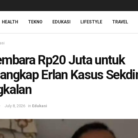
HEALTH
TEKNO
EDUKASI
LIFESTYLE
TRAVEL
asi
mbara Rp20 Juta untuk
ngkap Erlan Kasus Sekdin
gkalan
July 8, 2026
in
Edukasi