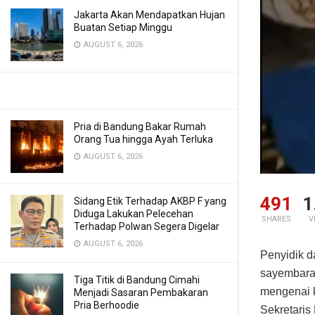
Jakarta Akan Mendapatkan Hujan
Buatan Setiap Minggu
AUGUST 6, 2026
Pria di Bandung Bakar Rumah
Orang Tua hingga Ayah Terluka
AUGUST 6, 2026
491
1
Sidang Etik Terhadap AKBP F yang
Diduga Lakukan Pelecehan
SHARES
V
Terhadap Polwan Segera Digelar
AUGUST 6, 2026
Penyidik d
sayembara 
Tiga Titik di Bandung Cimahi
mengenai k
Menjadi Sasaran Pembakaran
Pria Berhoodie
Sekretari