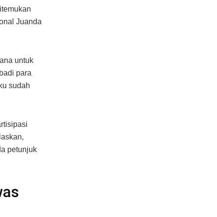
ditemukan
ional Juanda
dana untuk
badi para
aku sudah
tisipasi
laskan,
a petunjuk
was