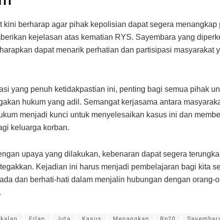
 kini berharap agar pihak kepolisian dapat segera menangkap 
erikan kejelasan atas kematian RYS. Sayembara yang diperk
iharapkan dapat menarik perhatian dan partisipasi masyarakat 
asi yang penuh ketidakpastian ini, penting bagi semua pihak un
gakan hukum yang adil. Semangat kerjasama antara masyaraka
ukum menjadi kunci untuk menyelesaikan kasus ini dan membe
agi keluarga korban.
ngan upaya yang dilakukan, kebenaran dapat segera terungka
itegakkan. Kejadian ini harus menjadi pembelajaran bagi kita 
ada dan berhati-hati dalam menjalin hubungan dengan orang-o
.
kalan
Erlan
Juta
Kasus
Menangkap
Rp20
Sayembar