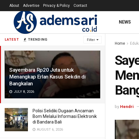
About
Advertise
Privacy & Policy
Contact
NEWS
LATEST
TRENDING
Filter
Home
Eduk
Saye
Sayembara Rp20 Juta untuk
Mena
Menangkap Erlan Kasus Sekdin di
Bangkalan
Ban
JULY 8, 2026
by
Hendri
Polisi Selidiki Dugaan Ancaman
Bom Melalui Informasi Elektronik
di Bandara Bali
AUGUST 6, 2026