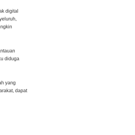
k digital
yeluruh,
ungkin
antauan
ku diduga
ah yang
arakat, dapat