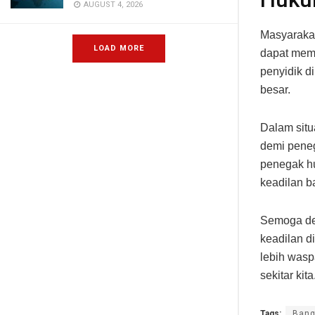
AUGUST 4, 2026
Masyarakat
LOAD MORE
dapat memb
penyidik d
besar.
Dalam situ
demi pene
penegak h
keadilan b
Semoga de
keadilan d
lebih wasp
sekitar kita
Tags:
Bang