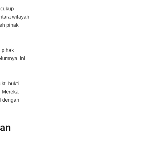
g cukup
ntara wilayah
eh pihak
a pihak
lumnya. Ini
ti-bukti
. Mereka
il dengan
kan