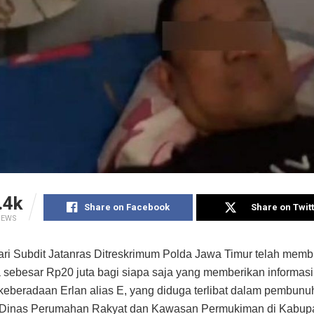
.4k
Share on Facebook
Share on Twit
IEWS
ari Subdit Jatanras Ditreskrimum Polda Jawa Timur telah mem
sebesar Rp20 juta bagi siapa saja yang memberikan informasi
eberadaan Erlan alias E, yang diduga terlibat dalam pembun
s Dinas Perumahan Rakyat dan Kawasan Permukiman di Kabup