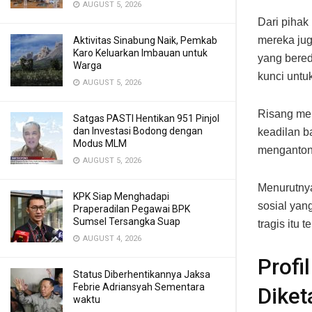
AUGUST 5, 2026
Dari pihak
mereka ju
Aktivitas Sinabung Naik, Pemkab
Karo Keluarkan Imbauan untuk
yang bered
Warga
kunci untu
AUGUST 5, 2026
Risang me
Satgas PASTI Hentikan 951 Pinjol
dan Investasi Bodong dengan
keadilan b
Modus MLM
mengantong
AUGUST 5, 2026
Menurutnya
KPK Siap Menghadapi
sosial yan
Praperadilan Pegawai BPK
Sumsel Tersangka Suap
tragis itu te
AUGUST 4, 2026
Profi
Status Diberhentikannya Jaksa
Febrie Adriansyah Sementara
Diket
waktu