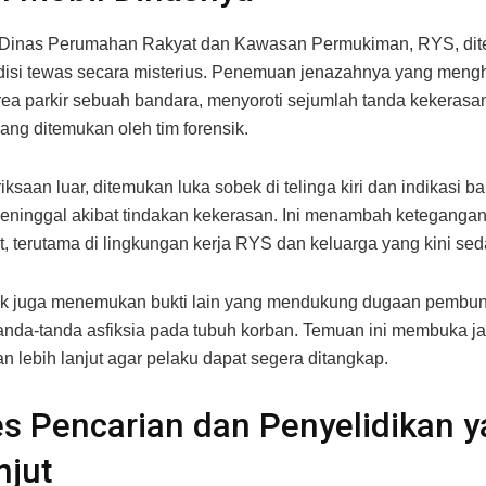
s Dinas Perumahan Rakyat dan Kawasan Permukiman, RYS, di
isi tewas secara misterius. Penemuan jenazahnya yang meng
 area parkir sebuah bandara, menyoroti sejumlah tanda kekeras
ang ditemukan oleh tim forensik.
iksaan luar, ditemukan luka sobek di telinga kiri dan indikasi 
ninggal akibat tindakan kekerasan. Ini menambah ketegangan
, terutama di lingkungan kerja RYS dan keluarga yang kini se
sik juga menemukan bukti lain yang mendukung dugaan pembu
anda-tanda asfiksia pada tubuh korban. Temuan ini membuka ja
an lebih lanjut agar pelaku dapat segera ditangkap.
s Pencarian dan Penyelidikan 
njut