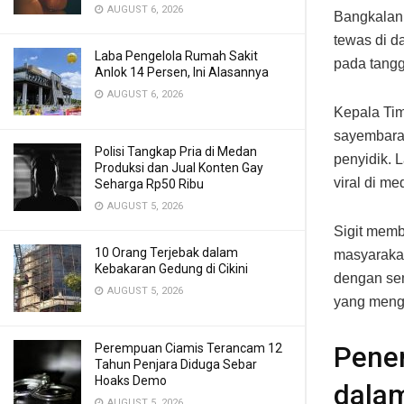
AUGUST 6, 2026
Bangkalan
tewas di d
Laba Pengelola Rumah Sakit
pada tangg
Anlok 14 Persen, Ini Alasannya
AUGUST 6, 2026
Kepala Tim
sayembara 
Polisi Tangkap Pria di Medan
penyidik. 
Produksi dan Jual Konten Gay
viral di me
Seharga Rp50 Ribu
AUGUST 5, 2026
Sigit memb
10 Orang Terjebak dalam
masyarakat
Kebakaran Gedung di Cikini
dengan sem
AUGUST 5, 2026
yang meng
Perempuan Ciamis Terancam 12
Pene
Tahun Penjara Diduga Sebar
Hoaks Demo
dalam
AUGUST 5, 2026