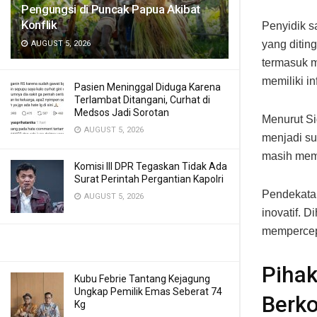
Pengungsi di Puncak Papua Akibat
Konflik
Penyidik s
yang ditin
AUGUST 5, 2026
termasuk m
memiliki in
Pasien Meninggal Diduga Karena
Terlambat Ditangani, Curhat di
Medsos Jadi Sorotan
Menurut Si
AUGUST 5, 2026
menjadi su
masih memi
Komisi III DPR Tegaskan Tidak Ada
Surat Perintah Pergantian Kapolri
Pendekatan
AUGUST 5, 2026
inovatif. 
mempercep
Piha
Kubu Febrie Tantang Kejagung
Ungkap Pemilik Emas Seberat 74
Berk
Kg