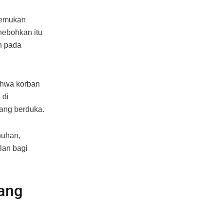
temukan
hebohkan itu
an pada
bahwa korban
 di
dang berduka.
nuhan,
lan bagi
yang