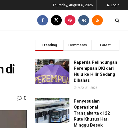
Thursday, August 6, 2026
Login
Trending
Comments
Latest
Raperda Pelindungan
 di
Perempuan DKI dari
Hulu ke Hilir Sedang
Dibahas
MAY 21, 2026
0
Penyesuaian
Operasional
Transjakarta di 22
Rute Khusus Hari
Minggu Besok