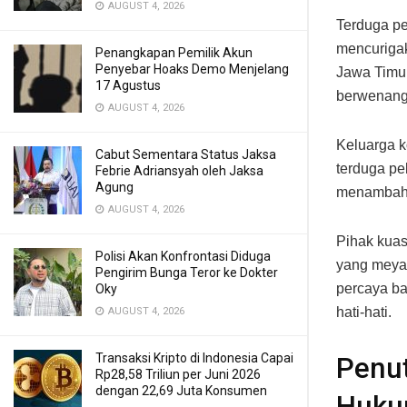
AUGUST 4, 2026
Terduga pe
mencurigak
Penangkapan Pemilik Akun
Penyebar Hoaks Demo Menjelang
Jawa Timur
17 Agustus
berwenang
AUGUST 4, 2026
Keluarga k
Cabut Sementara Status Jaksa
terduga pe
Febrie Adriansyah oleh Jaksa
Agung
menambah m
AUGUST 4, 2026
Pihak kua
Polisi Akan Konfrontasi Diduga
yang meyak
Pengirim Bunga Teror ke Dokter
percaya ba
Oky
hati-hati.
AUGUST 4, 2026
Transaksi Kripto di Indonesia Capai
Penu
Rp28,58 Triliun per Juni 2026
dengan 22,69 Juta Konsumen
Huk