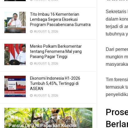
Sekretari
Tito Imbau 16 Kementerian
dalam kond
Lembaga Segera Eksekusi
Program Pascabencana Sumatra
terjadi di
AUGUST 5, 2026
tubuhnya y
Menko Polkam Berkomentar
Dari pemer
tentang Fenomena Mal yang
Pasang Pagar Tinggi
mungkin me
AUGUST 5, 2026
masyarakat
Ekonomi Indonesia H1-2026
Tim foren
Tumbuh 5,45%, Tertinggi di
termasuk t
ASEAN
penyelidik
AUGUST 5, 2026
Prose
Berla
Pansus DPD RI Paparkan Kondisi