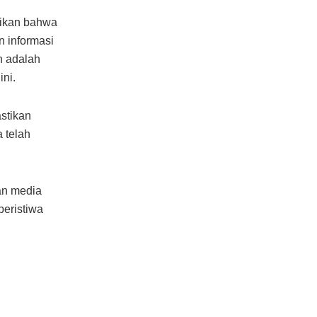
sikan bahwa
 informasi
n adalah
ni.
stikan
 telah
an media
peristiwa