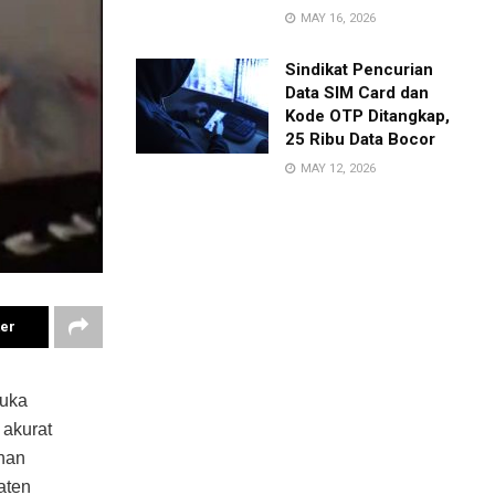
MAY 16, 2026
Sindikat Pencurian
Data SIM Card dan
Kode OTP Ditangkap,
25 Ribu Data Bocor
MAY 12, 2026
ter
buka
 akurat
uhan
aten