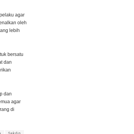
pelaku agar
enalkan oleh
yang lebih
tuk bersatu
t dan
rikan
p dan
semua agar
rang di
a
Sekdin