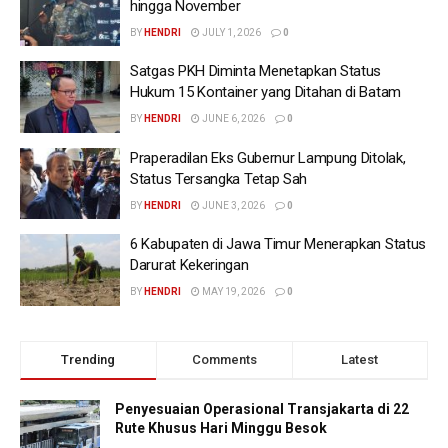
hingga November
BY
HENDRI
JULY 1, 2026
0
Satgas PKH Diminta Menetapkan Status
Hukum 15 Kontainer yang Ditahan di Batam
BY
HENDRI
JUNE 6, 2026
0
Praperadilan Eks Gubernur Lampung Ditolak,
Status Tersangka Tetap Sah
BY
HENDRI
JUNE 3, 2026
0
6 Kabupaten di Jawa Timur Menerapkan Status
Darurat Kekeringan
BY
HENDRI
MAY 19, 2026
0
Trending
Comments
Latest
Penyesuaian Operasional Transjakarta di 22
Rute Khusus Hari Minggu Besok