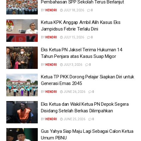
Pembahasan SPP Sekolah Terus Berlanjut
BY
HENDRI
JULY 18, 2026
0
Ketua KPK Anggap Ambil Alih Kasus Eks
Jampidsus Febrie Terlalu Dini
BY
HENDRI
JULY 15, 2026
0
Eks Ketua PN Jaksel Terima Hukuman 14
Tahun Penjara atas Kasus Suap Migor
BY
HENDRI
JULY 3, 2026
0
Ketua TP PKK Dorong Pelajar Siapkan Diri untuk
Generasi Emas 2045
BY
HENDRI
JUNE 26, 2026
0
Eks Ketua dan Wakil Ketua PN Depok Segera
Disidang Setelah Berkas Dilimpahkan
BY
HENDRI
JUNE 25, 2026
0
Gus Yahya Siap Maju Lagi Sebagai Calon Ketua
Umum PBNU