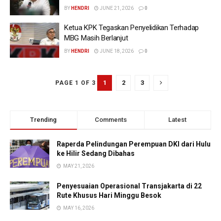
BY
HENDRI
JUNE 21, 2026
0
Ketua KPK Tegaskan Penyelidikan Terhadap
MBG Masih Berlanjut
BY
HENDRI
JUNE 18, 2026
0
1
2
3
PAGE 1 OF 3
Trending
Comments
Latest
Raperda Pelindungan Perempuan DKI dari Hulu
ke Hilir Sedang Dibahas
MAY 21, 2026
Penyesuaian Operasional Transjakarta di 22
Rute Khusus Hari Minggu Besok
MAY 16, 2026