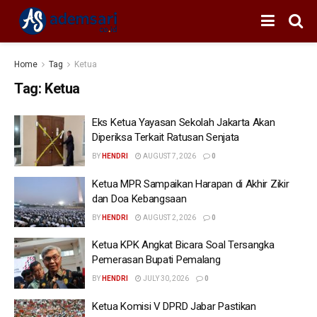
Home
Tag
Ketua
Tag:
Ketua
Eks Ketua Yayasan Sekolah Jakarta Akan
Diperiksa Terkait Ratusan Senjata
BY
HENDRI
AUGUST 7, 2026
0
Ketua MPR Sampaikan Harapan di Akhir Zikir
dan Doa Kebangsaan
BY
HENDRI
AUGUST 2, 2026
0
Ketua KPK Angkat Bicara Soal Tersangka
Pemerasan Bupati Pemalang
BY
HENDRI
JULY 30, 2026
0
Ketua Komisi V DPRD Jabar Pastikan