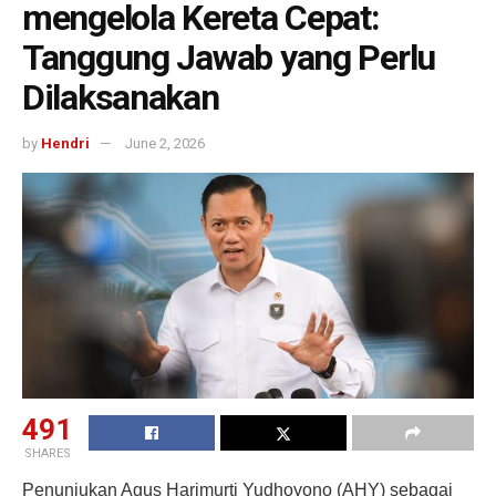
mengelola Kereta Cepat:
Tanggung Jawab yang Perlu
Dilaksanakan
by
Hendri
June 2, 2026
491
SHARES
Penunjukan Agus Harimurti Yudhoyono (AHY) sebagai