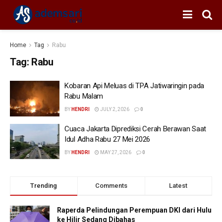
Home
Tag
Rabu
Tag:
Rabu
Kobaran Api Meluas di TPA Jatiwaringin pada
Rabu Malam
BY
HENDRI
JULY 2, 2026
0
Cuaca Jakarta Diprediksi Cerah Berawan Saat
Idul Adha Rabu 27 Mei 2026
BY
HENDRI
MAY 27, 2026
0
Trending
Comments
Latest
Raperda Pelindungan Perempuan DKI dari Hulu
ke Hilir Sedang Dibahas