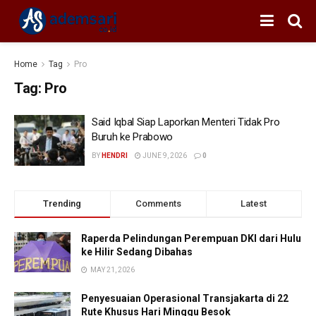
Home
Tag
Pro
Tag:
Pro
Said Iqbal Siap Laporkan Menteri Tidak Pro
Buruh ke Prabowo
BY
HENDRI
JUNE 9, 2026
0
Trending
Comments
Latest
Raperda Pelindungan Perempuan DKI dari Hulu
ke Hilir Sedang Dibahas
MAY 21, 2026
Penyesuaian Operasional Transjakarta di 22
Rute Khusus Hari Minggu Besok