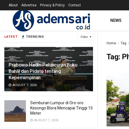
About
Advertise
Privacy & Policy
Contact
NEWS
LATEST
TRENDING
Filter
Home
Tag
Tag:
P
Prabowo Hadiri Peluncuran Buku
Bahlil dan Pidato tentang
Kepemimpinan
AUGUST 7, 2026
Semburan Lumpur di Oro-oro
Kesongo Blora Mencapai Tinggi 15
Meter
AUGUST 7, 2026