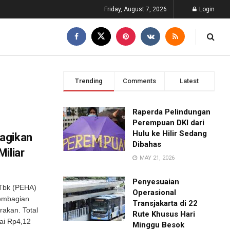
Friday, August 7, 2026
Login
Trending
Comments
Latest
Raperda Pelindungan
Perempuan DKI dari
Hulu ke Hilir Sedang
agikan
Dibahas
iliar
MAY 21, 2026
Penyesuaian
 Tbk (PEHA)
Operasional
embagian
Transjakarta di 22
akan. Total
Rute Khusus Hari
ai Rp4,12
Minggu Besok