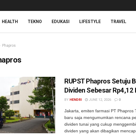
HEALTH
TEKNO
EDUKASI
LIFESTYLE
TRAVEL
Phapros
hapros
RUPST Phapros Setuju B
Dividen Sebesar Rp4,12 M
BY
HENDRI
JUNE 12, 2026
0
Jakarta, emiten farmasi PT Phapros
baru saja mengumumkan rencana p
dividen tunai yang cukup menggembir
dividen yang akan dibagikan mencap