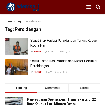
Home
Tag
Persidangan
Tag:
Persidangan
Yaqut Siap Hadapi Persidangan Terkait Kasus
Kuota Haji
BY
HENDRI
JUNE 20, 2026
0
Oditur Tampilkan Pakaian dan Motor Pelaku di
Persidangan
BY
HENDRI
MAY 6, 2026
0
Trending
Comments
Latest
Penyesuaian Operasional Transjakarta di 22
Rute Khusus Hari Minggu Besok