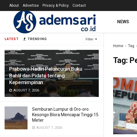
About
Advertise
Privacy & Policy
Contact
NEWS
LATEST
TRENDING
Filter
Home
Tag
Tag:
P
Prabowo Hadiri Peluncuran Buku
Bahlil dan Pidato tentang
Kepemimpinan
AUGUST 7, 2026
Semburan Lumpur di Oro-oro
Kesongo Blora Mencapai Tinggi 15
Meter
AUGUST 7, 2026