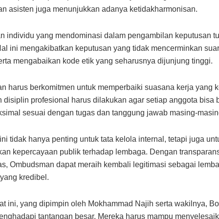
n asisten juga menunjukkan adanya ketidakharmonisan.
 individu yang mendominasi dalam pengambilan keputusan tu
al ini mengakibatkan keputusan yang tidak mencerminkan suara
rta mengabaikan kode etik yang seharusnya dijunjung tinggi.
 harus berkomitmen untuk memperbaiki suasana kerja yang k
disiplin profesional harus dilakukan agar setiap anggota bisa b
simal sesuai dengan tugas dan tanggung jawab masing-masin
ni tidak hanya penting untuk tata kelola internal, tetapi juga unt
an kepercayaan publik terhadap lembaga. Dengan transparans
tas, Ombudsman dapat meraih kembali legitimasi sebagai lemb
ang kredibel.
at ini, yang dipimpin oleh Mokhammad Najih serta wakilnya, 
menghadapi tantangan besar. Mereka harus mampu menyelesaik