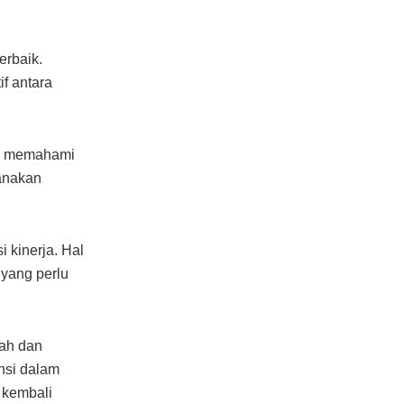
erbaik.
f antara
an memahami
anakan
 kinerja. Hal
 yang perlu
ah dan
nsi dalam
 kembali