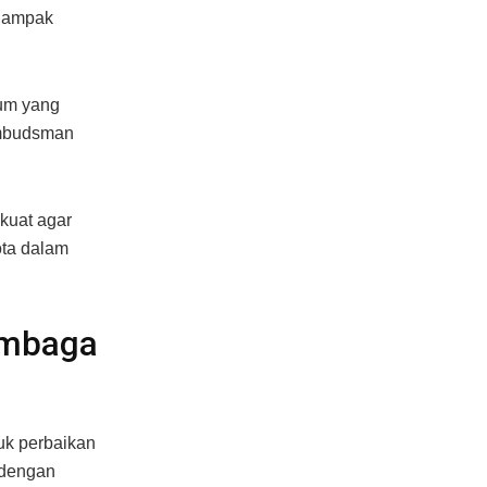
 dampak
kum yang
Ombudsman
kuat agar
ota dalam
embaga
k perbaikan
 dengan