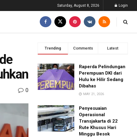
Saturday, August 8, 2026
Login
Trending
Comments
Latest
de
Raperda Pelindungan
uhkan
Perempuan DKI dari
Hulu ke Hilir Sedang
Dibahas
0
MAY 21, 2026
Penyesuaian
Operasional
Transjakarta di 22
Rute Khusus Hari
Minggu Besok