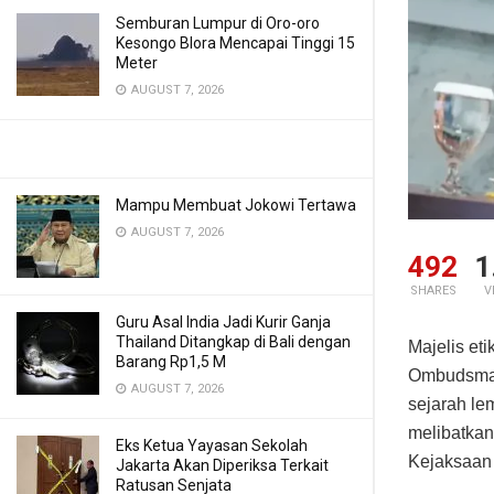
Semburan Lumpur di Oro-oro
Kesongo Blora Mencapai Tinggi 15
Meter
AUGUST 7, 2026
Mampu Membuat Jokowi Tertawa
AUGUST 7, 2026
492
1
SHARES
V
Guru Asal India Jadi Kurir Ganja
Thailand Ditangkap di Bali dengan
Majelis e
Barang Rp1,5 M
Ombudsman
AUGUST 7, 2026
sejarah le
melibatkan
Eks Ketua Yayasan Sekolah
Kejaksaan
Jakarta Akan Diperiksa Terkait
Ratusan Senjata