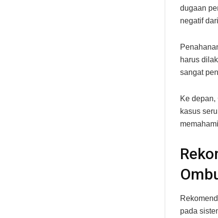
dugaan per
negatif dar
Penahanan 
harus dila
sangat pen
Ke depan,
kasus seru
memahami k
Reko
Omb
Rekomenda
pada siste