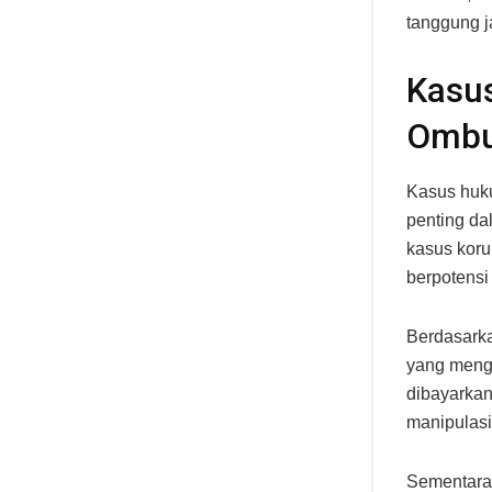
tanggung j
Kasu
Omb
Kasus huk
penting da
kasus korup
berpotensi
Berdasarka
yang meng
dibayarkan
manipulasi
Sementara 