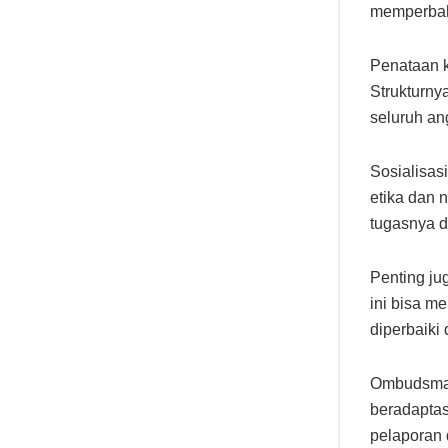
memperbaha
Penataan k
Strukturny
seluruh ang
Sosialisa
etika dan 
tugasnya de
Penting ju
ini bisa m
diperbaiki 
Ombudsman
beradaptas
pelaporan 