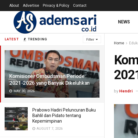
About
Advertise
Privacy & Policy
Contact
NEWS
LATEST
TRENDING
Filter
Home
Eduk
Kom
2021
Komisioner Ombudsman Periode
2021-2026 yang Banyak Dikeluhkan
by
Hendri
MAY 30, 2026
Prabowo Hadiri Peluncuran Buku
Bahlil dan Pidato tentang
Kepemimpinan
AUGUST 7, 2026