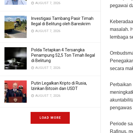
AUGUST 7, 2026
pegawai da
Investigasi Tambang Pasir Timah
Keberadaan
Ilegal di Belitung oleh Bareskrim
masalah. H
AUGUST 7, 2026
lembaga se
Polda Tetapkan 4 Tersangka
Ombudsman
Penampung 52,5 Ton Timah Ilegal
di Belitung
Penegakan 
AUGUST 7, 2026
secara mak
Putin Legalkan Kripto di Rusia,
Perbaikan i
Izinkan Bitcoin dan USDT
meningkatk
AUGUST 7, 2026
akuntabili
pengawas y
LOAD MORE
Periode sa
Rafinus, 