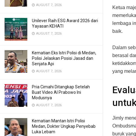
AUGUST 7, 2026
Ketua maje
memerluka
Unilever Raih ESG Award 2026 dari
lembaga in
Yayasan KEHATI
baik.
AUGUST 7, 2026
Dalam seb
Kematian Eks Istri Polisi di Medan,
berasal da
Polisi Jelaskan Posisi Jasad dan
ketidakkom
Senjata Api
yang melan
AUGUST 7, 2026
Pria Cimahi Ditangkap Setelah
Eval
Buat Video AI Prabowo Ini
Modusnya
untuk
AUGUST 7, 2026
Jimly mene
Kematian Mantan Istri Polisi
Ombudsman
Medan, Dokter Ungkap Penyebab
Luka Lebam
buruk yang