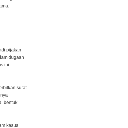
sama.
di pijakan
dalam dugaan
s ini
rbitkan surat
snya
ai bentuk
lam kasus