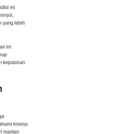
isi ini
onjol,
n yang lebih
n ini
akup
n keputusan
n
ga
hami kinerja
ri mantan