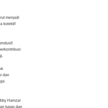
rut menjadi
 kolektif
ondusif.
erkontribusi
g.
uk
i dan
aga
Bobby Hamzar
an tugas dan