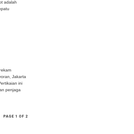
ot adalah
epatu
erekam
oran, Jakarta
ertikaian ini
dan penjaga
PAGE 1 OF 2