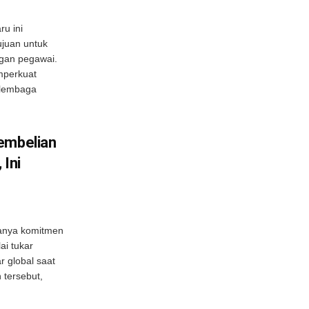
u ini
ujuan untuk
gan pegawai.
mperkuat
 lembaga
embelian
 Ini
anya komitmen
ai tukar
r global saat
 tersebut,