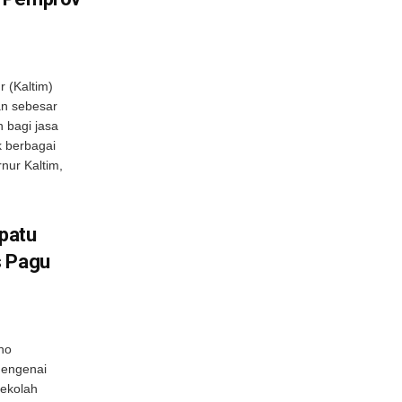
 (Kaltim)
n sebesar
 bagi jasa
k berbagai
nur Kaltim,
patu
s Pagu
no
mengenai
ekolah