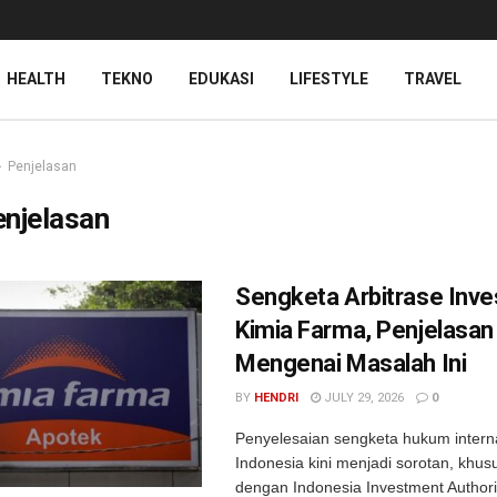
HEALTH
TEKNO
EDUKASI
LIFESTYLE
TRAVEL
Penjelasan
njelasan
Sengketa Arbitrase Inves
Kimia Farma, Penjelasan
Mengenai Masalah Ini
BY
HENDRI
JULY 29, 2026
0
Penyelesaian sengketa hukum interna
Indonesia kini menjadi sorotan, khusu
dengan Indonesia Investment Authori