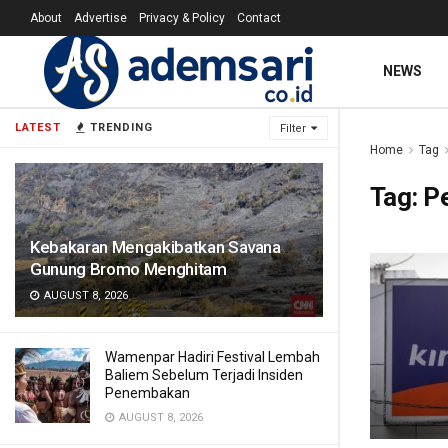
About
Advertise
Privacy & Policy
Contact
NEWS
LATEST
TRENDING
Filter
Home
Tag
Tag:
Pe
Kebakaran Mengakibatkan Savana
Gunung Bromo Menghitam
AUGUST 8, 2026
Wamenpar Hadiri Festival Lembah
Baliem Sebelum Terjadi Insiden
Penembakan
AUGUST 8, 2026