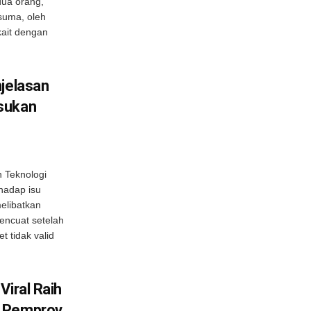
ua orang,
ssuma, oleh
kait dengan
njelasan
sukan
n Teknologi
hadap isu
elibatkan
encuat setelah
t tidak valid
Viral Raih
, Pemprov