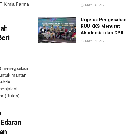
PT Kimia Farma
MAY 16, 2026
Urgensi Pengesahan
RUU KKS Menurut
yah
Akademisi dan DPR
Beri
MAY 12, 2026
K) menegaskan
 untuk mantan
ebrie
menjalani
 (Rutan) ...
n
 Edaran
an