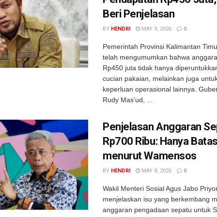
Beri Penjelasan
BY
HENDRI
MAY 9, 2026
0
Pemerintah Provinsi Kalimantan Timur
telah mengumumkan bahwa anggara
Rp450 juta tidak hanya diperuntukkan
cucian pakaian, melainkan juga untu
keperluan operasional lainnya. Guber
Rudy Mas'ud, ...
Penjelasan Anggaran Se
Rp700 Ribu: Hanya Bata
menurut Wamensos
BY
HENDRI
MAY 8, 2026
0
Wakil Menteri Sosial Agus Jabo Priyo
menjelaskan isu yang berkembang 
anggaran pengadaan sepatu untuk S