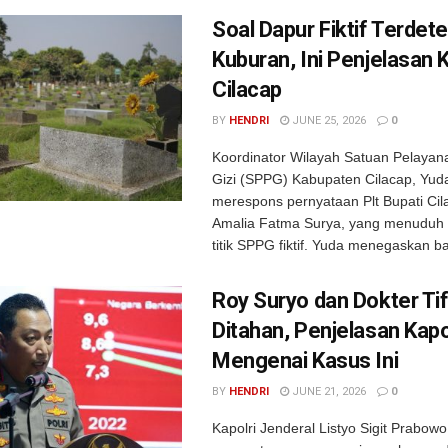
Soal Dapur Fiktif Terdete
Kuburan, Ini Penjelasan K
Cilacap
BY
HENDRI
JUNE 25, 2026
0
Koordinator Wilayah Satuan Pelay
Gizi (SPPG) Kabupaten Cilacap, Yud
merespons pernyataan Plt Bupati Ci
Amalia Fatma Surya, yang menuduh
titik SPPG fiktif. Yuda menegaskan ba
Roy Suryo dan Dokter Ti
Ditahan, Penjelasan Kapo
Mengenai Kasus Ini
BY
HENDRI
JUNE 21, 2026
0
Kapolri Jenderal Listyo Sigit Prabo