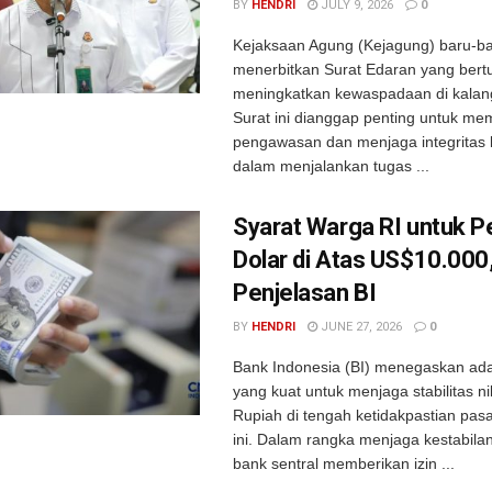
BY
HENDRI
JULY 9, 2026
0
Kejaksaan Agung (Kejagung) baru-bar
menerbitkan Surat Edaran yang bert
meningkatkan kewaspadaan di kalan
Surat ini dianggap penting untuk me
pengawasan dan menjaga integritas
dalam menjalankan tugas ...
Syarat Warga RI untuk P
Dolar di Atas US$10.000,
Penjelasan BI
BY
HENDRI
JUNE 27, 2026
0
Bank Indonesia (BI) menegaskan ad
yang kuat untuk menjaga stabilitas nil
Rupiah di tengah ketidakpastian pasa
ini. Dalam rangka menjaga kestabilan
bank sentral memberikan izin ...