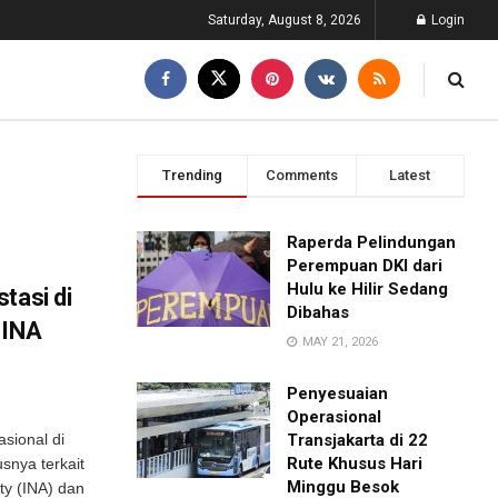
Saturday, August 8, 2026
Login
Trending
Comments
Latest
Raperda Pelindungan
Perempuan DKI dari
Hulu ke Hilir Sedang
tasi di
Dibahas
 INA
MAY 21, 2026
Penyesuaian
Operasional
sional di
Transjakarta di 22
Rute Khusus Hari
snya terkait
Minggu Besok
ty (INA) dan