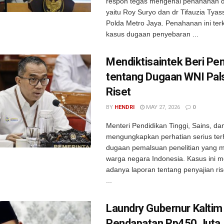
respon tegas mengenai penahanan d
yaitu Roy Suryo dan dr Tifauzia Tya
Polda Metro Jaya. Penahanan ini ter
kasus dugaan penyebaran ...
Mendiktisaintek Beri Pe
tentang Dugaan WNI Pal
Riset
BY
HENDRI
MAY 27, 2026
0
Menteri Pendidikan Tinggi, Sains, da
mengungkapkan perhatian serius ter
dugaan pemalsuan penelitian yang m
warga negara Indonesia. Kasus ini m
adanya laporan tentang penyajian rise
...
Laundry Gubernur Kaltim 
Pendapatan Rp450 Juta