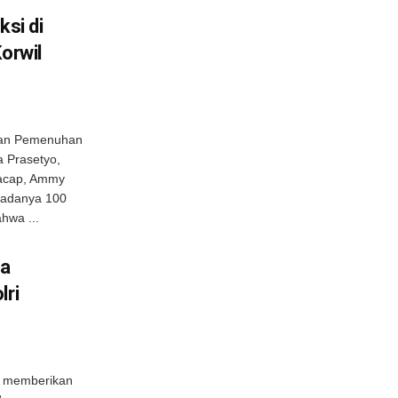
ksi di
orwil
anan Pemenuhan
a Prasetyo,
lacap, Ammy
 adanya 100
hwa ...
fa
lri
wo memberikan