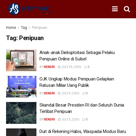
Home
Tag
Penipuan
Tag:
Penipuan
Anak-anak Dieksploitasi Sebagai Pelaku
Penipuan Online di Sulsel
BY
HENDRI
JULY 29, 2026
0
OJK Ungkap Modus Penipuan Gelapkan
Ratusan Miliar Uang Publik
BY
HENDRI
JULY 9, 2026
0
Skandal Besar Presiden RI dan Seluruh Dunia
Terlibat Penipuan
BY
HENDRI
JULY 5, 2026
0
Duit di Rekening Habis, Waspadai Modus Baru