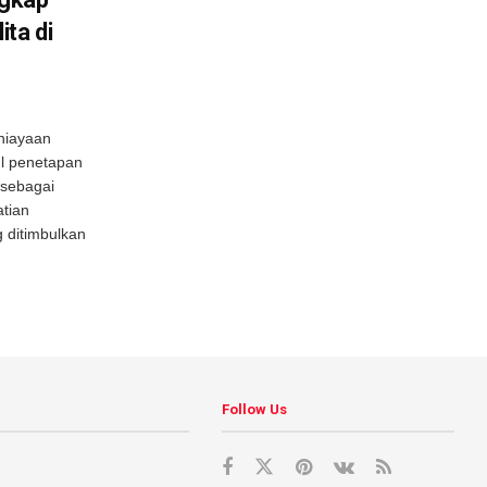
ta di
niayaan
l penetapan
 sebagai
atian
 ditimbulkan
Follow Us