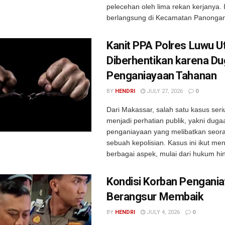
pelecehan oleh lima rekan kerjanya. I
berlangsung di Kecamatan Panongan 
Kanit PPA Polres Luwu U
Diberhentikan karena D
Penganiayaan Tahanan
BY
HENDRI
JULY 27, 2026
0
Dari Makassar, salah satu kasus ser
menjadi perhatian publik, yakni duga
penganiayaan yang melibatkan seora
sebuah kepolisian. Kasus ini ikut me
berbagai aspek, mulai dari hukum hin
Kondisi Korban Pengani
Berangsur Membaik
BY
HENDRI
JULY 4, 2026
0