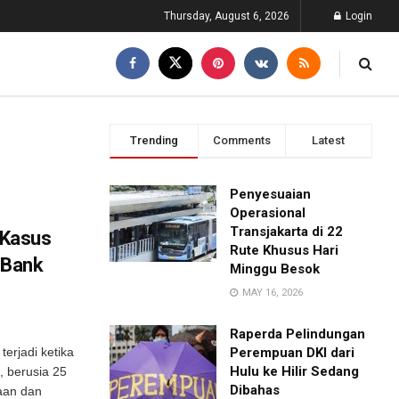
Thursday, August 6, 2026
Login
Trending
Comments
Latest
Penyesuaian
Operasional
Transjakarta di 22
i Kasus
Rute Khusus Hari
 Bank
Minggu Besok
MAY 16, 2026
Raperda Pelindungan
terjadi ketika
Perempuan DKI dari
Hulu ke Hilir Sedang
, berusia 25
Dibahas
aan dan