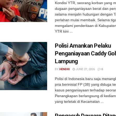
Kondisi YTR, seorang korban yang 
dugaan penganiayaan berat dan pe
selama menjalin hubungan dengan Ta
perlahan mulai membaik. Selama tig
mengalami penderitaan di Kabupate
YTR kini ...
Polisi Amankan Pelaku
Penganiayaan Caddy Golf
Lampung
BY
HENDRI
JUNE 27, 2026
0
Polisi di Indonesia baru saja menan
pria berinisial FP (38) yang diduga te
kasus penganiayaan terhadap seoran
Penangkapan berlangsung di kediam
yang terletak di Kecamatan ...
Pengasuh Daycare Dita