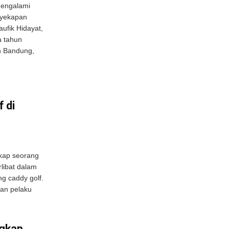
mengalami
nyekapan
ufik Hidayat,
a tahun
n Bandung,
 di
gkap seorang
rlibat dalam
g caddy golf.
an pelaku
ngkap