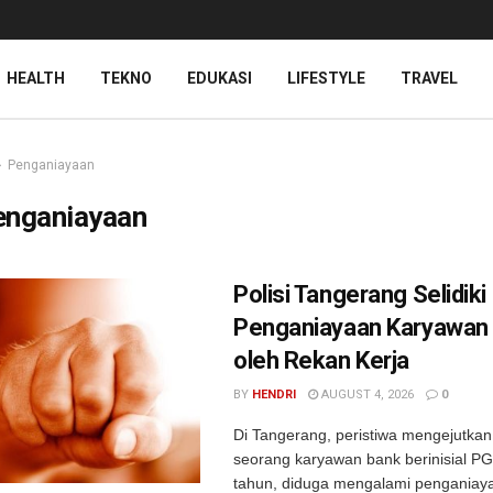
HEALTH
TEKNO
EDUKASI
LIFESTYLE
TRAVEL
Penganiayaan
enganiayaan
Polisi Tangerang Selidik
Penganiayaan Karyawan
oleh Rekan Kerja
BY
HENDRI
AUGUST 4, 2026
0
Di Tangerang, peristiwa mengejutkan 
seorang karyawan bank berinisial PG
tahun, diduga mengalami penganiay