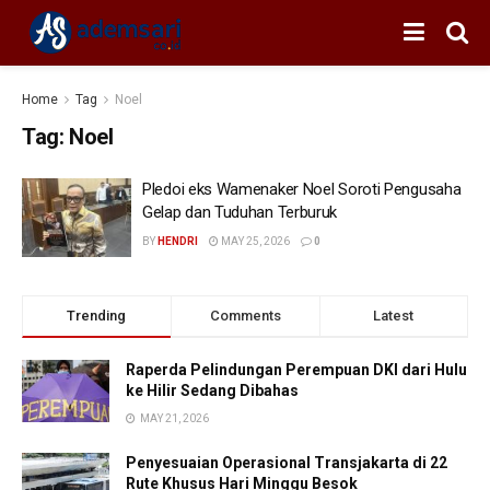
Home
Tag
Noel
Tag:
Noel
Pledoi eks Wamenaker Noel Soroti Pengusaha
Gelap dan Tuduhan Terburuk
BY
HENDRI
MAY 25, 2026
0
Trending
Comments
Latest
Raperda Pelindungan Perempuan DKI dari Hulu
ke Hilir Sedang Dibahas
MAY 21, 2026
Penyesuaian Operasional Transjakarta di 22
Rute Khusus Hari Minggu Besok