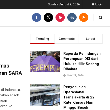
Sunday, August 9, 2026
Login
Trending
Comments
Latest
Raperda Pelindungan
Perempuan DKI dari
Hulu ke Hilir Sedang
rmas
Dibahas
aran SARA
MAY 21, 2026
Penyesuaian
 di Indonesia,
Operasional
upakan sosok
Transjakarta di 22
engan
Rute Khusus Hari
orkan ke
Minggu Besok