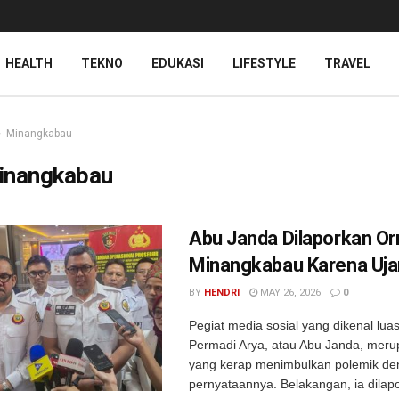
HEALTH
TEKNO
EDUKASI
LIFESTYLE
TRAVEL
Minangkabau
inangkabau
Abu Janda Dilaporkan O
Minangkabau Karena Uj
BY
HENDRI
MAY 26, 2026
0
Pegiat media sosial yang dikenal luas
Permadi Arya, atau Abu Janda, mer
yang kerap menimbulkan polemik d
pernyataannya. Belakangan, ia dilap