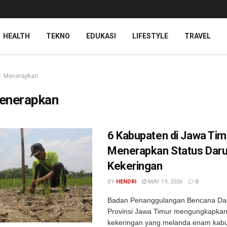
HEALTH
TEKNO
EDUKASI
LIFESTYLE
TRAVEL
Menerapkan
enerapkan
6 Kabupaten di Jawa Tim
Menerapkan Status Daru
Kekeringan
BY
HENDRI
MAY 19, 2026
0
Badan Penanggulangan Bencana Da
Provinsi Jawa Timur mengungkapkan
kekeringan yang melanda enam kabu