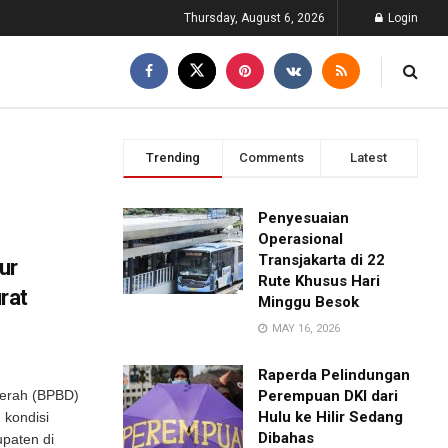
Thursday, August 6, 2026
Login
Trending
Comments
Latest
Penyesuaian
Operasional
Transjakarta di 22
ur
Rute Khusus Hari
rat
Minggu Besok
MAY 16, 2026
Raperda Pelindungan
erah (BPBD)
Perempuan DKI dari
Hulu ke Hilir Sedang
 kondisi
Dibahas
paten di