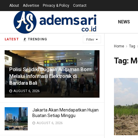
About
Advertise
Privacy & Policy
Contact
NEWS
LATEST
TRENDING
Filter
Home
Tag
Tag:
M
Polisi Selidiki Dugaan Ancaman Bom
Melalui Informasi Elektronik di
Bandara Bali
AUGUST 6, 2026
Jakarta Akan Mendapatkan Hujan
Buatan Setiap Minggu
AUGUST 6, 2026