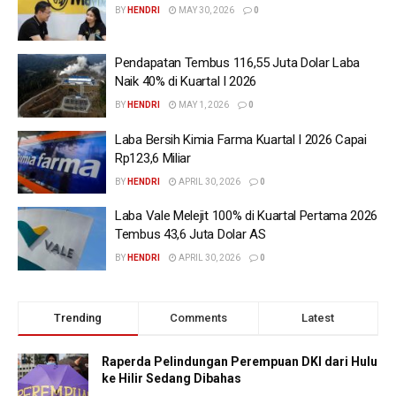
BY
HENDRI
MAY 30, 2026
0
Pendapatan Tembus 116,55 Juta Dolar Laba
Naik 40% di Kuartal I 2026
BY
HENDRI
MAY 1, 2026
0
Laba Bersih Kimia Farma Kuartal I 2026 Capai
Rp123,6 Miliar
BY
HENDRI
APRIL 30, 2026
0
Laba Vale Melejit 100% di Kuartal Pertama 2026
Tembus 43,6 Juta Dolar AS
BY
HENDRI
APRIL 30, 2026
0
Trending
Comments
Latest
Raperda Pelindungan Perempuan DKI dari Hulu
ke Hilir Sedang Dibahas