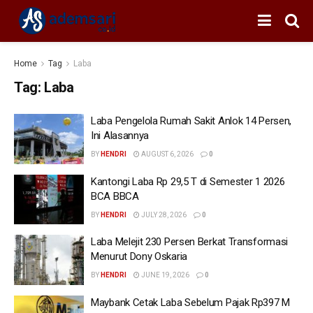
Home
Tag
Laba
Tag:
Laba
Laba Pengelola Rumah Sakit Anlok 14 Persen,
Ini Alasannya
BY
HENDRI
AUGUST 6, 2026
0
Kantongi Laba Rp 29,5 T di Semester 1 2026
BCA BBCA
BY
HENDRI
JULY 28, 2026
0
Laba Melejit 230 Persen Berkat Transformasi
Menurut Dony Oskaria
BY
HENDRI
JUNE 19, 2026
0
Maybank Cetak Laba Sebelum Pajak Rp397 M