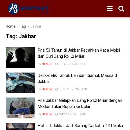
Home
Tag
Jakbar
Tag:
Jakbar
Pria 53 Tahun di Jakbar Pecahkan Kaca Mobil
dan Curi Uang Rp1,2 Miliar
BY
HENDRI
JULY 29, 2026
0
Detik-detik Tabrak Lari dan Diamuk Massa di
Jakbar
BY
HENDRI
JUNE 23, 2026
0
Pria Jakbar Gelapkan Uang Rp1,2 Miliar dengan
Modus Tukar Rupiah ke Dolar
BY
HENDRI
MAY 28, 2026
0
Hotel di Jakbar Jadi Sarang Narkoba, 14 Pelaku