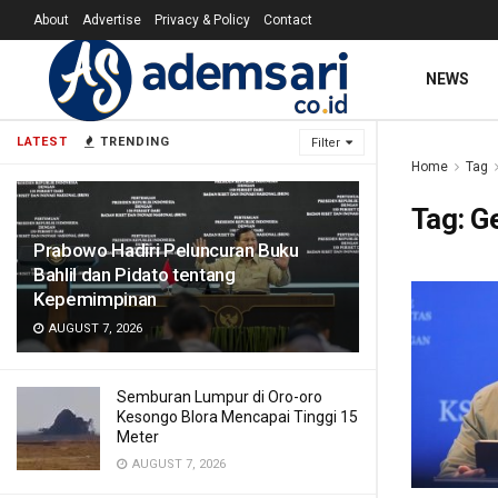
About
Advertise
Privacy & Policy
Contact
NEWS
LATEST
TRENDING
Filter
Home
Tag
Tag:
G
Prabowo Hadiri Peluncuran Buku
Bahlil dan Pidato tentang
Kepemimpinan
AUGUST 7, 2026
Semburan Lumpur di Oro-oro
Kesongo Blora Mencapai Tinggi 15
Meter
AUGUST 7, 2026