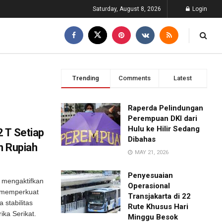
Saturday, August 8, 2026
Login
Trending
Comments
Latest
Raperda Pelindungan
Perempuan DKI dari
Hulu ke Hilir Sedang
 T Setiap
Dibahas
n Rupiah
MAY 21, 2026
Penyesuaian
 mengaktifkan
Operasional
k memperkuat
Transjakarta di 22
stabilitas
Rute Khusus Hari
ika Serikat.
Minggu Besok