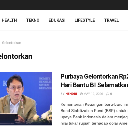
HEALTH
TEKNO
EDUKASI
LIFESTYLE
TRAVEL
Gelontorkan
elontorkan
Purbaya Gelontorkan Rp2
Hari Bantu BI Selamatka
BY
HENDRI
MAY 19, 2026
0
Kementerian Keuangan baru-baru ini
Bond Stabilization Fund (BSF) untu
upaya Bank Indonesia dalam menjaga 
nilai tukar rupiah terhadap dolar Amer