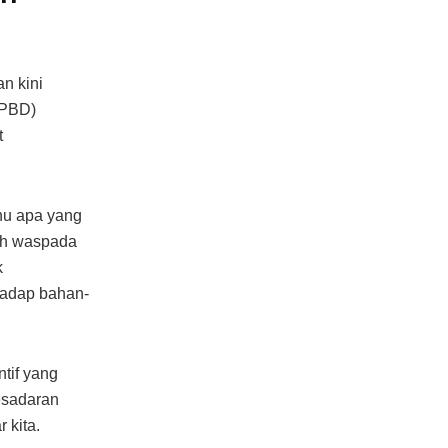
n kini
BPBD)
t
hu apa yang
bih waspada
k
hadap bahan-
ntif yang
esadaran
 kita.