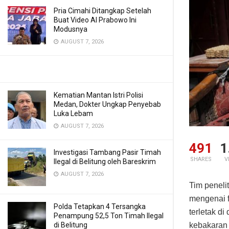
Pria Cimahi Ditangkap Setelah
Buat Video AI Prabowo Ini
Modusnya
AUGUST 7, 2026
Kematian Mantan Istri Polisi
Medan, Dokter Ungkap Penyebab
Luka Lebam
AUGUST 7, 2026
491
1
Investigasi Tambang Pasir Timah
SHARES
V
Ilegal di Belitung oleh Bareskrim
AUGUST 7, 2026
Tim peneli
mengenai f
Polda Tetapkan 4 Tersangka
terletak d
Penampung 52,5 Ton Timah Ilegal
di Belitung
kebakaran 