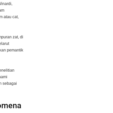
inardi,
lam
m atau cat,
puran zat, di
larut
hkan pemantik
nelitian
hami
n sebagai
nomena