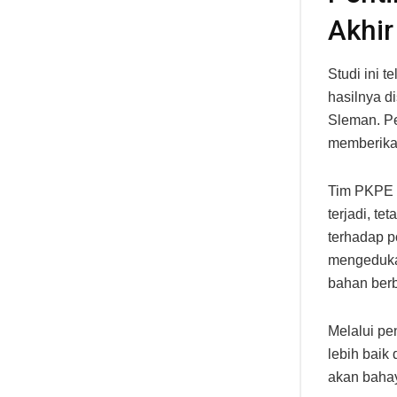
Akhir
Studi ini 
hasilnya 
Sleman. Pe
memberikan
Tim PKPE m
terjadi, t
terhadap p
mengedukas
bahan ber
Melalui pe
lebih baik
akan bahay