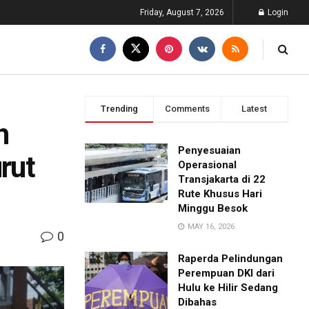
Friday, August 7, 2026
Login
Trending
Comments
Latest
h
Penyesuaian
rut
Operasional
Transjakarta di 22
Rute Khusus Hari
Minggu Besok
MAY 16, 2026
0
Raperda Pelindungan
Perempuan DKI dari
Hulu ke Hilir Sedang
Dibahas