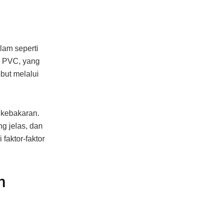
lam seperti
in PVC, yang
but melalui
 kebakaran.
g jelas, dan
faktor-faktor
n