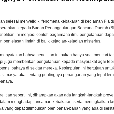
telah selesai menyelidiki fenomena kebakaran di kediaman Fia da
diserahkan kepada Badan Penanggulangan Bencana Daerah (
nelitian ini menjadi contoh bagaimana ilmu pengetahuan dapa
 penjelasan ilmiah di balik kejadian-kejadian misterius.
enyatakan bahwa penelitian ini bukan hanya soal mencari ta
etapi juga memberikan pengetahuan kepada masyarakat agar le
otensi bahaya di sekitar mereka. Kesimpulan ini bertujuan untu
i masyarakat tentang pentingnya penanganan yang tepat ter
bahaya.
nelitian seperti ini, diharapkan akan ada langkah-langkah preve
 dalam menghadapi ancaman kebakaran, serta meningkatkan k
a yang dapat ditimbulkan oleh bahan-bahan yang ada di sekitar