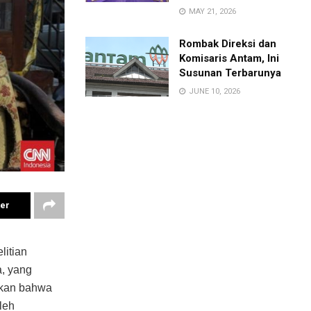
MAY 21, 2026
Rombak Direksi dan
Komisaris Antam, Ini
Susunan Terbarunya
JUNE 10, 2026
ter
litian
a, yang
kkan bahwa
leh