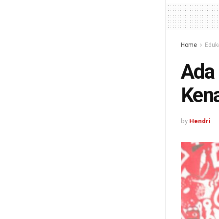
Home
Eduk
Ada 
Kena
by
Hendri