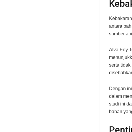
Keba
Kebakaran 
antara bah
sumber api,
Alva Edy T
menunjukka
serta tida
disebabkan
Dengan ini
dalam menc
studi ini 
bahan yang
Penti