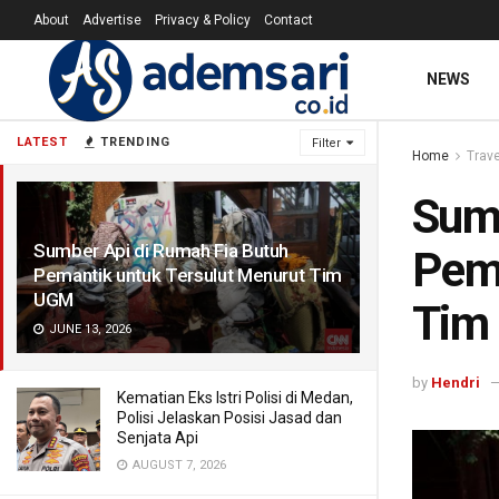
About
Advertise
Privacy & Policy
Contact
NEWS
LATEST
TRENDING
Filter
Home
Trave
Sumb
Sumber Api di Rumah Fia Butuh
Pema
Pemantik untuk Tersulut Menurut Tim
UGM
Tim
JUNE 13, 2026
by
Hendri
Kematian Eks Istri Polisi di Medan,
Polisi Jelaskan Posisi Jasad dan
Senjata Api
AUGUST 7, 2026