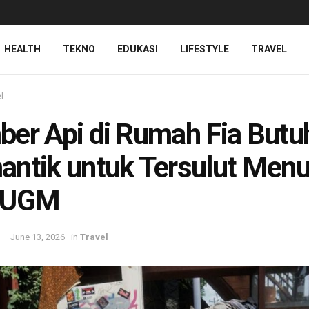
HEALTH
TEKNO
EDUKASI
LIFESTYLE
TRAVEL
l
er Api di Rumah Fia Butu
ntik untuk Tersulut Menu
 UGM
June 13, 2026
in
Travel