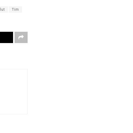
lut
Tim