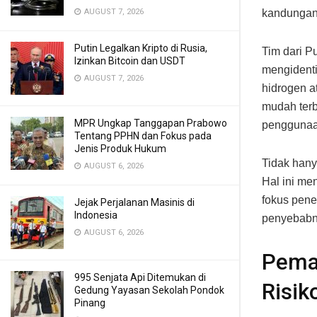
AUGUST 7, 2026
kandungan 
Putin Legalkan Kripto di Rusia,
Tim dari P
Izinkan Bitcoin dan USDT
mengidenti
AUGUST 7, 2026
hidrogen a
mudah terb
MPR Ungkap Tanggapan Prabowo
penggunaa
Tentang PPHN dan Fokus pada
Jenis Produk Hukum
Tidak hany
AUGUST 6, 2026
Hal ini me
fokus pene
Jejak Perjalanan Masinis di
Indonesia
penyebabn
AUGUST 6, 2026
Pema
995 Senjata Api Ditemukan di
Risik
Gedung Yayasan Sekolah Pondok
Pinang