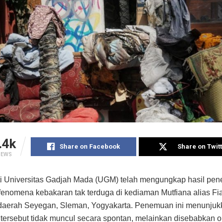
.4k
Share on Facebook
Share on Twit
IEWS
ti Universitas Gadjah Mada (UGM) telah mengungkap hasil pene
enomena kebakaran tak terduga di kediaman Mutfiana alias Fi
i daerah Seyegan, Sleman, Yogyakarta. Penemuan ini menunju
tersebut tidak muncul secara spontan, melainkan disebabkan o