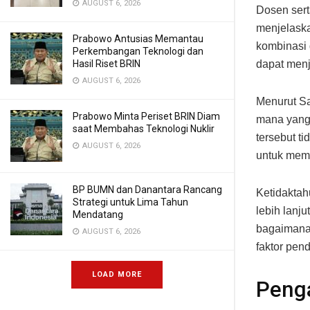
AUGUST 6, 2026
Dosen sert
menjelask
Prabowo Antusias Memantau
kombinasi 
Perkembangan Teknologi dan
Hasil Riset BRIN
dapat menj
AUGUST 6, 2026
Menurut Sa
Prabowo Minta Periset BRIN Diam
mana yang 
saat Membahas Teknologi Nuklir
tersebut t
AUGUST 6, 2026
untuk mem
BP BUMN dan Danantara Rancang
Ketidaktah
Strategi untuk Lima Tahun
lebih lanj
Mendatang
bagaimana 
AUGUST 6, 2026
faktor pen
LOAD MORE
Peng