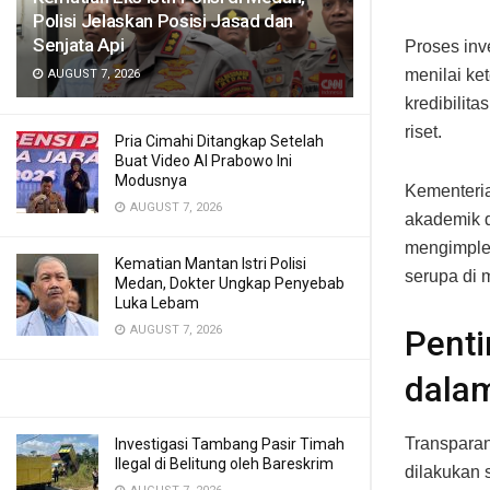
Polisi Jelaskan Posisi Jasad dan
Senjata Api
Proses inv
menilai ket
AUGUST 7, 2026
kredibilit
riset.
Pria Cimahi Ditangkap Setelah
Buat Video AI Prabowo Ini
Modusnya
Kementeria
AUGUST 7, 2026
akademik d
mengimplem
Kematian Mantan Istri Polisi
serupa di
Medan, Dokter Ungkap Penyebab
Luka Lebam
AUGUST 7, 2026
Penti
dalam
Transparan
Investigasi Tambang Pasir Timah
Ilegal di Belitung oleh Bareskrim
dilakukan 