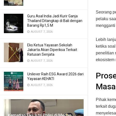
Seorang pe
Guru Asal India Jadi Kurir Ganja
pelaku saa
Thailand Ditangkap di Bali dengan
Barang Rp1,5 M
mengganti 
AUGUST 7, 2026
Lebih lanj
Eks Ketua Yayasan Sekolah
ketika soa
Jakarta Akan Diperiksa Terkait
penelitian 
Ratusan Senjata
ekosistem r
AUGUST 7, 2026
Prose
Unilever Raih ESG Award 2026 dari
Yayasan KEHATI
Masa 
AUGUST 7, 2026
Pihak kem
terkait dug
menyelesai
Kematian Eks Istri Polisi di Medan,