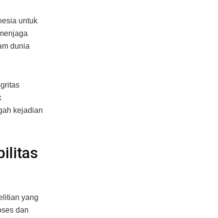
nesia untuk
k menjaga
lam dunia
gritas
k
gah kejadian
ilitas
litian yang
roses dan