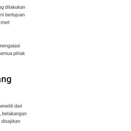
ng dilakukan
ini bertujuan
riset
 mengatasi
 semua pihak
ang
neliti dari
n, belakangan
 disajikan