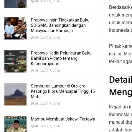
AUGUST 8, 2026
Berdasarka
untuk mengk
Prabowo Ingin Tingkatkan Buku
untuk mema
SD-SMA, Bandingkan dengan
Indonesia 
Malaysia dan Kamboja
AUGUST 8, 2026
Pihak keme
Prabowo Hadiri Peluncuran Buku
isu ini. M
Bahlil dan Pidato tentang
terkait aga
Kepemimpinan
AUGUST 7, 2026
Detai
Semburan Lumpur di Oro-oro
Meng
Kesongo Blora Mencapai Tinggi 15
Meter
AUGUST 7, 2026
Kejadian i
Indonesia 
Mampu Membuat Jokowi Tertawa
muncul dug
AUGUST 7, 2026
adalah hasi