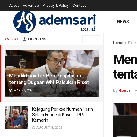
About
Advertise
Privacy & Policy
Contact
NEWS
LATEST
TRENDING
Filter
Home
Eduk
Mend
tent
Mendiktisaintek Beri Penjelasan
tentang Dugaan WNI Palsukan Riset
by
Hendri
MAY 27, 2026
Kejagung Periksa Nurman Herin
Selain Febrie di Kasus TPPU
Kemarin
AUGUST 8, 2026