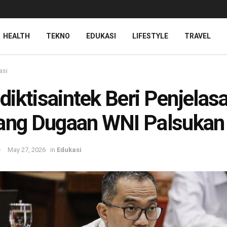
HEALTH
TEKNO
EDUKASI
LIFESTYLE
TRAVEL
asi
iktisaintek Beri Penjelas
ang Dugaan WNI Palsukan 
May 27, 2026
in
Edukasi