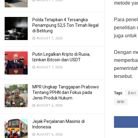
AUGUST 7, 2026
metode yan
Para penel
Polda Tetapkan 4 Tersangka
Penampung 52,5 Ton Timah Ilegal
penelitian
di Belitung
juga untuk
AUGUST 7, 2026
Dengan men
Putin Legalkan Kripto di Rusia,
Izinkan Bitcoin dan USDT
memperbaik
AUGUST 7, 2026
pemerintah
tersebut.
MPR Ungkap Tanggapan Prabowo
Tentang PPHN dan Fokus pada
Tags:
Beri
Jenis Produk Hukum
WNI
AUGUST 6, 2026
Jejak Perjalanan Masinis di
Indonesia
AUGUST 6, 2026