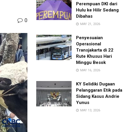
Perempuan DKI dari
Hulu ke Hilir Sedang
Dibahas
0
MAY 21, 2026
Penyesuaian
Operasional
Transjakarta di 22
Rute Khusus Hari
Minggu Besok
MAY 16, 2026
KY Selidiki Dugaan
Pelanggaran Etik pada
Sidang Kasus Andrie
Yunus
MAY 13, 2026