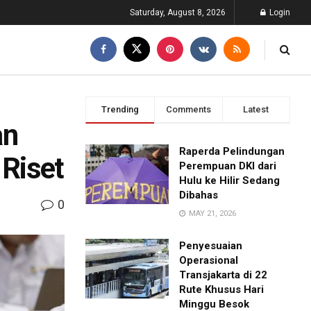
Saturday, August 8, 2026
Login
Trending
Comments
Latest
an
Raperda Pelindungan
Riset
Perempuan DKI dari
Hulu ke Hilir Sedang
Dibahas
0
MAY 21, 2026
Penyesuaian
Operasional
Transjakarta di 22
Rute Khusus Hari
Minggu Besok