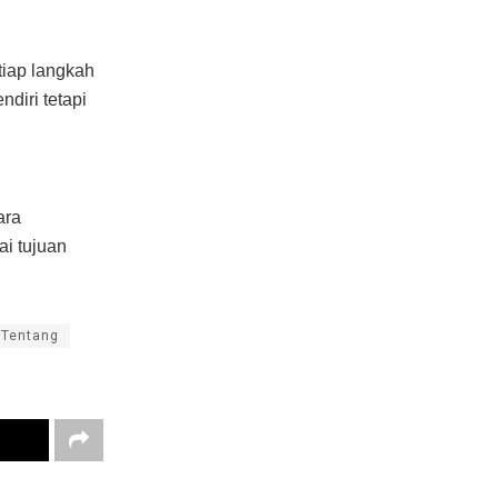
tiap langkah
diri tetapi
ara
ai tujuan
Tentang