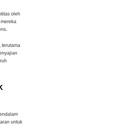
titas oleh
a mereka
ens.
, terutama
penyajian
uruh
k
mendalam
paran untuk