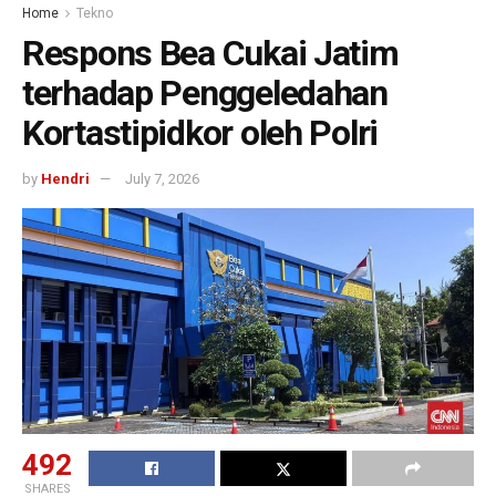
Home
Tekno
Respons Bea Cukai Jatim
terhadap Penggeledahan
Kortastipidkor oleh Polri
by
Hendri
July 7, 2026
492
SHARES