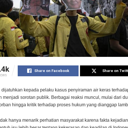
.4k
Share on Facebook
Share on Twit
IEWS
 dijatuhkan kepada pelaku kasus penyiraman air keras terhada
h menjadi sorotan publik. Berbagai reaksi muncul, mulai dari 
orban hingga kritik terhadap proses hukum yang dianggap lamb
tidak hanya menarik perhatian masyarakat karena fakta kejadian
ntuh isu lebih besar tentang kekerasan dan keadilan di Indone