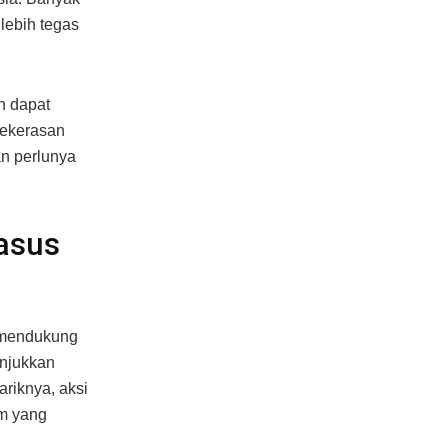
lebih tegas
n dapat
kekerasan
an perlunya
asus
r mendukung
unjukkan
ariknya, aksi
um yang