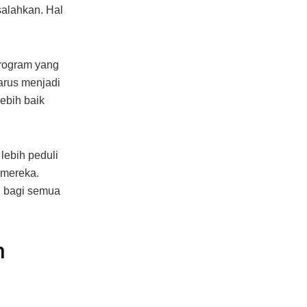
salahkan. Hal
program yang
arus menjadi
ebih baik
lebih peduli
 mereka.
n bagi semua
n