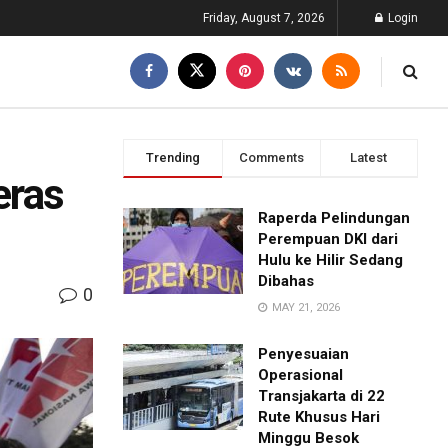
Friday, August 7, 2026
Login
Trending
Comments
Latest
eras
Raperda Pelindungan
Perempuan DKI dari
Hulu ke Hilir Sedang
Dibahas
0
MAY 21, 2026
Penyesuaian
Operasional
Transjakarta di 22
Rute Khusus Hari
Minggu Besok