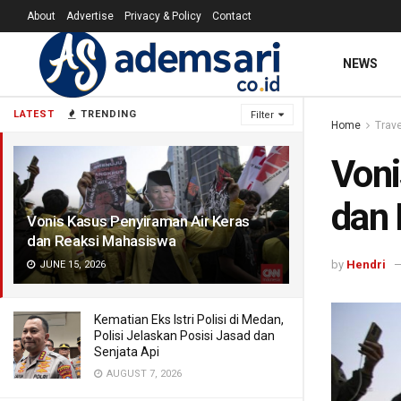
About
Advertise
Privacy & Policy
Contact
NEWS
LATEST
TRENDING
Filter
Home
Trave
Voni
dan
Vonis Kasus Penyiraman Air Keras
dan Reaksi Mahasiswa
by
Hendri
JUNE 15, 2026
Kematian Eks Istri Polisi di Medan,
Polisi Jelaskan Posisi Jasad dan
Senjata Api
AUGUST 7, 2026