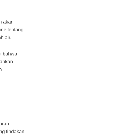
n
n akan
line tentang
 air.
ai bahwa
babkan
n
aran
ng tindakan