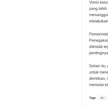
Vonis kasu
yang lebih
menanggul
melakukan 
Pemerintah
Penegakan 
ditindak t
pentingnya
Selain itu
untuk men
demikian, 
memulai ke
Tags:
Air