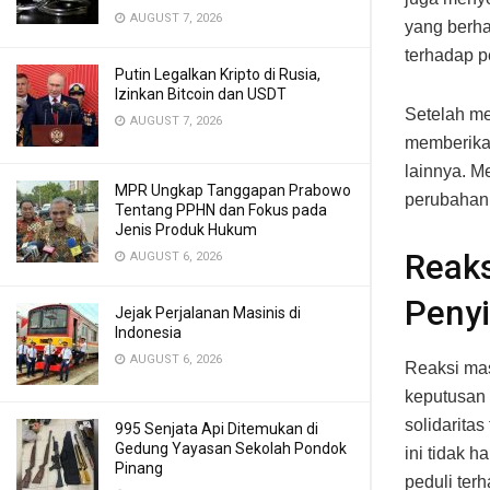
AUGUST 7, 2026
yang berha
terhadap p
Putin Legalkan Kripto di Rusia,
Izinkan Bitcoin dan USDT
Setelah me
AUGUST 7, 2026
memberikan
lainnya. M
MPR Ungkap Tanggapan Prabowo
perubahan
Tentang PPHN dan Fokus pada
Jenis Produk Hukum
Reaks
AUGUST 6, 2026
Penyi
Jejak Perjalanan Masinis di
Indonesia
AUGUST 6, 2026
Reaksi mas
keputusan 
solidarita
995 Senjata Api Ditemukan di
Gedung Yayasan Sekolah Pondok
ini tidak 
Pinang
peduli ter