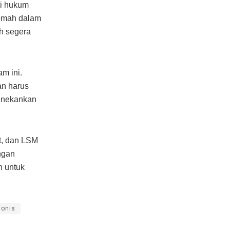
si hukum
lemah dalam
h segera
m ini.
an harus
menekankan
at, dan LSM
ngan
n untuk
Vonis