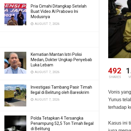
Pria Cimahi Ditangkap Setelah
Buat Video AI Prabowo Ini
Modusnya
AUGUST 7, 2026
Kematian Mantan Istri Polisi
Medan, Dokter Ungkap Penyebab
Luka Lebam
492
1
AUGUST 7, 2026
SHARES
V
Investigasi Tambang Pasir Timah
Vonis yang
Ilegal di Belitung oleh Bareskrim
Yunus tela
AUGUST 7, 2026
terhadap k
Polda Tetapkan 4 Tersangka
Kasus ini 
Penampung 52,5 Ton Timah Ilegal
di Belitung
juga menye