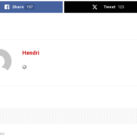
Share
197
Tweet
123
Hendri
asi