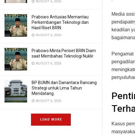
AUGUST 6, 2026
Media sosi
Prabowo Antusias Memantau
pendapatn
Perkembangan Teknologi dan
Hasil Riset BRIN
keadilan ya
AUGUST 6, 2026
bagaimana 
Prabowo Minta Periset BRIN Diam
Pengamat h
saat Membahas Teknologi Nuklir
pengadilan
AUGUST 6, 2026
meningkat
penyuluha
BP BUMN dan Danantara Rancang
Strategi untuk Lima Tahun
Pent
Mendatang
AUGUST 6, 2026
Terh
LOAD MORE
Kasus peny
masyarakat