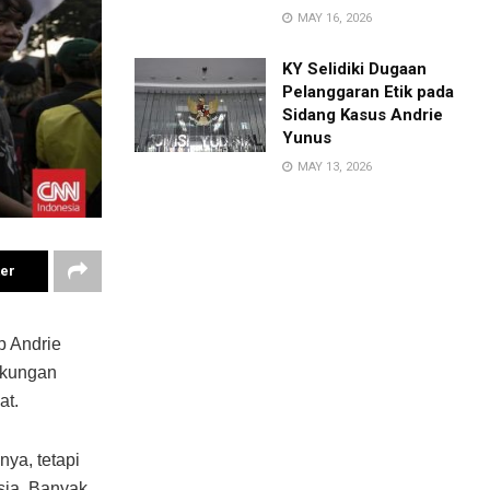
MAY 16, 2026
KY Selidiki Dugaan
Pelanggaran Etik pada
Sidang Kasus Andrie
Yunus
MAY 13, 2026
ter
p Andrie
dukungan
at.
nya, tetapi
sia. Banyak