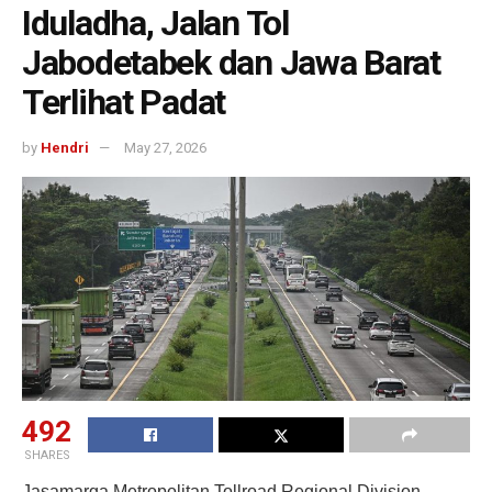
Iduladha, Jalan Tol
Jabodetabek dan Jawa Barat
Terlihat Padat
by
Hendri
May 27, 2026
492
SHARES
Jasamarga Metropolitan Tollroad Regional Division