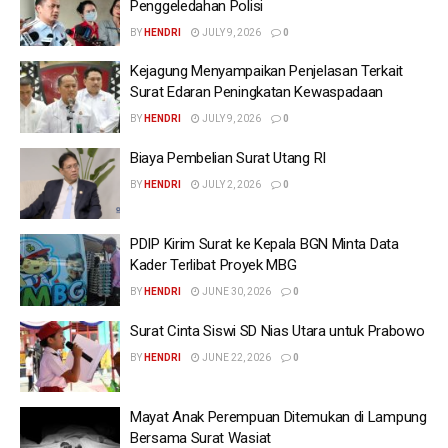
Penggeledahan Polisi
BY
HENDRI
JULY 9, 2026
0
Kejagung Menyampaikan Penjelasan Terkait
Surat Edaran Peningkatan Kewaspadaan
BY
HENDRI
JULY 9, 2026
0
Biaya Pembelian Surat Utang RI
BY
HENDRI
JULY 2, 2026
0
PDIP Kirim Surat ke Kepala BGN Minta Data
Kader Terlibat Proyek MBG
BY
HENDRI
JUNE 30, 2026
0
Surat Cinta Siswi SD Nias Utara untuk Prabowo
BY
HENDRI
JUNE 22, 2026
0
Mayat Anak Perempuan Ditemukan di Lampung
Bersama Surat Wasiat