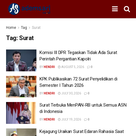
Home
Tag
Surat
Tag:
Surat
Komisi III DPR Tegaskan Tidak Ada Surat
Perintah Pergantian Kapolri
BY
HENDRI
AUGUST 5, 2026
0
KPK Publikasikan 72 Surat Penyelidikan di
Semester I Tahun 2026
BY
HENDRI
JULY 30, 2026
0
Surat Terbuka MenPAN-RB untuk Semua ASN
di Indonesia
BY
HENDRI
JULY 19, 2026
0
Kejagung Uraikan Surat Edaran Rahasia Saat