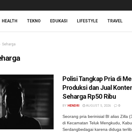
HEALTH
TEKNO
EDUKASI
LIFESTYLE
TRAVEL
Seharga
eharga
Polisi Tangkap Pria di M
Produksi dan Jual Konte
Seharga Rp50 Ribu
BY
HENDRI
AUGUST 5, 2026
0
Seorang pria berinisial BI alias Zilla 
di Kecamatan Teluk Mengkudu, Kab
Serdangbedagai karena diduga terli