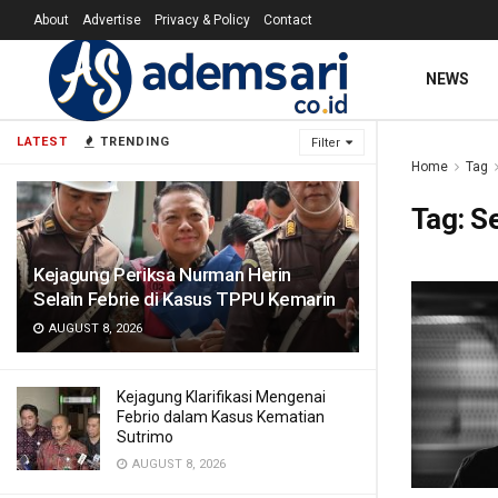
About
Advertise
Privacy & Policy
Contact
NEWS
LATEST
TRENDING
Filter
Home
Tag
Tag:
S
Kejagung Periksa Nurman Herin
Selain Febrie di Kasus TPPU Kemarin
AUGUST 8, 2026
Kejagung Klarifikasi Mengenai
Febrio dalam Kasus Kematian
Sutrimo
AUGUST 8, 2026