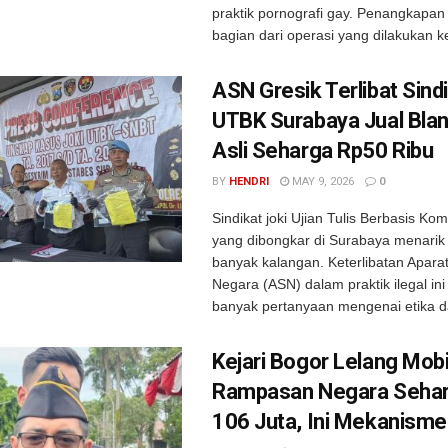
praktik pornografi gay. Penangkapan
bagian dari operasi yang dilakukan kep
ASN Gresik Terlibat Sindi
UTBK Surabaya Jual Bla
Asli Seharga Rp50 Ribu
BY
HENDRI
MAY 9, 2026
0
Sindikat joki Ujian Tulis Berbasis K
yang dibongkar di Surabaya menarik
banyak kalangan. Keterlibatan Aparatu
Negara (ASN) dalam praktik ilegal i
banyak pertanyaan mengenai etika da
Kejari Bogor Lelang Mobi
Rampasan Negara Sehar
106 Juta, Ini Mekanism