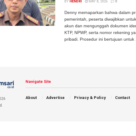
BY
HENDRI
MAY 8, 2026
0
Denny memaparkan bahwa dalam pro
pemerintah, peserta diwajibkan untu
akun dan mengunggah dokumen ident
KTP, NPWP, serta nomor rekening y
pribadi. Prosedur ini bertujuan untuk .
Navigate Site
About
Advertise
Privacy & Policy
Contact
026
d.