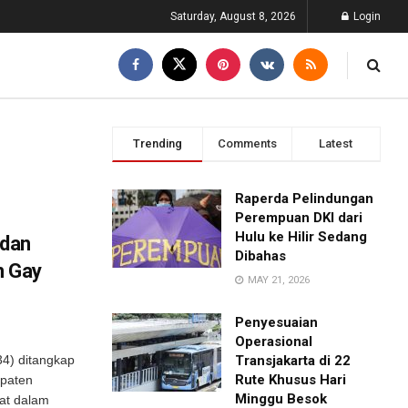
Saturday, August 8, 2026
Login
Trending
Comments
Latest
Raperda Pelindungan
Perempuan DKI dari
Hulu ke Hilir Sedang
edan
Dibahas
n Gay
MAY 21, 2026
Penyesuaian
Operasional
(34) ditangkap
Transjakarta di 22
Rute Khusus Hari
upaten
Minggu Besok
bat dalam