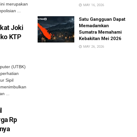
 ini merupakan
MAY 16, 2026
olisian ...
Satu Gangguan Dapat
Memadamkan
kat Joki
Sumatra Memahami
nko KTP
Kebakitan Mei 2026
MAY 26, 2026
omputer (UTBK)
 perhatian
r Sipil
ni menimbulkan
n ...
l
ga Rp
enya