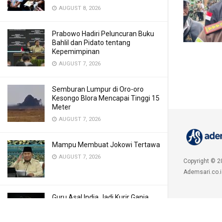
AUGUST 8, 2026
Prabowo Hadiri Peluncuran Buku
Bahlil dan Pidato tentang
Kepemimpinan
AUGUST 7, 2026
Semburan Lumpur di Oro-oro
Kesongo Blora Mencapai Tinggi 15
Meter
AUGUST 7, 2026
Mampu Membuat Jokowi Tertawa
AUGUST 7, 2026
Copyright © 2
Ademsari.co.i
Guru Asal India Jadi Kurir Ganja
Thailand Ditangkap di Bali dengan
Barang Rp1,5 M