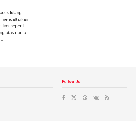
ses lelang
k mendaftarkan
itas seperti
ang atas nama
..
Follow Us