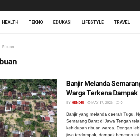
HEALTH
TEKNO
EDUKASI
LIFESTYLE
TRAVEL
Ribuan
ibuan
Banjir Melanda Semaran
Warga Terkena Dampak
BY
HENDRI
MAY 17, 2026
0
Banjir yang melanda daerah Tugu, Ng
Semarang Barat di Jawa Tengah te
kehidupan ribuan warga. Dengan lebi
jiwa terdampak, dampak bencana ini 