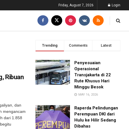
Friday, August 7, 2026
Login
Trending
Comments
Latest
Penyesuaian
Operasional
Transjakarta di 22
g, Ribuan
Rute Khusus Hari
Minggu Besok
MAY 16, 2026
aliyan, dan
Raperda Pelindungan
lah mengancam
Perempuan DKI dari
h dari 1.858
Hulu ke Hilir Sedang
begitu
Dibahas