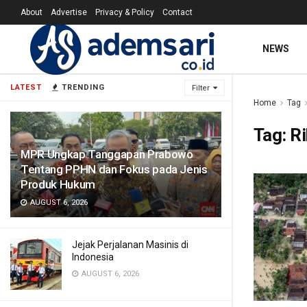
About
Advertise
Privacy & Policy
Contact
NEWS
LATEST
TRENDING
Filter
Home
Tag
Tag:
R
MPR Ungkap Tanggapan Prabowo
Tentang PPHN dan Fokus pada Jenis
Produk Hukum
AUGUST 6, 2026
Jejak Perjalanan Masinis di
Indonesia
AUGUST 6, 2026