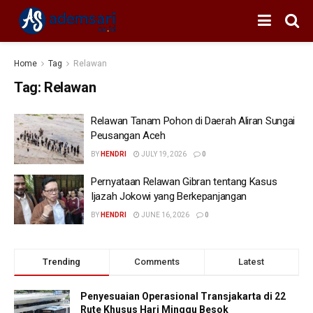
Home
Tag
Relawan
Tag:
Relawan
Relawan Tanam Pohon di Daerah Aliran Sungai
Peusangan Aceh
BY
HENDRI
JULY 19, 2026
0
Pernyataan Relawan Gibran tentang Kasus
Ijazah Jokowi yang Berkepanjangan
BY
HENDRI
JUNE 16, 2026
0
Trending
Comments
Latest
Penyesuaian Operasional Transjakarta di 22
Rute Khusus Hari Minggu Besok