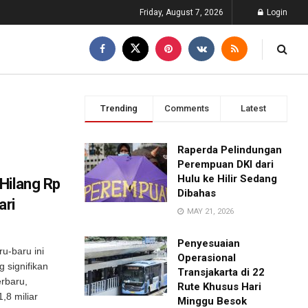
Friday, August 7, 2026
Login
Trending
Comments
Latest
Raperda Pelindungan
Perempuan DKI dari
Hulu ke Hilir Sedang
Hilang Rp
Dibahas
ari
MAY 21, 2026
Penyesuaian
u-baru ini
Operasional
 signifikan
Transjakarta di 22
erbaru,
Rute Khusus Hari
,8 miliar
Minggu Besok