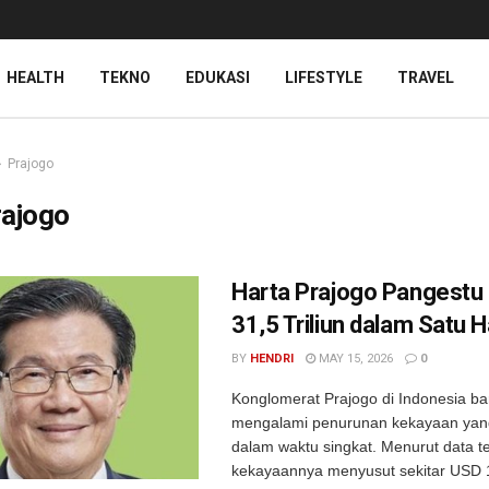
HEALTH
TEKNO
EDUKASI
LIFESTYLE
TRAVEL
Prajogo
rajogo
Harta Prajogo Pangestu 
31,5 Triliun dalam Satu H
BY
HENDRI
MAY 15, 2026
0
Konglomerat Prajogo di Indonesia bar
mengalami penurunan kekayaan yang
dalam waktu singkat. Menurut data t
kekayaannya menyusut sekitar USD 1