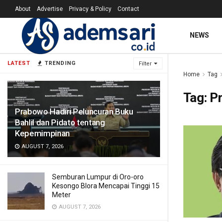
About
Advertise
Privacy & Policy
Contact
NEWS
LATEST
TRENDING
Filter
Home
Tag
Tag:
P
Prabowo Hadiri Peluncuran Buku
Bahlil dan Pidato tentang
Kepemimpinan
AUGUST 7, 2026
Semburan Lumpur di Oro-oro
Kesongo Blora Mencapai Tinggi 15
Meter
AUGUST 7, 2026