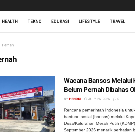
HEALTH
TEKNO
EDUKASI
LIFESTYLE
TRAVEL
Pernah
ernah
Wacana Bansos Melalui
Belum Pernah Dibahas O
BY
HENDRI
JULY 26, 2026
0
Rencana pemerintah Indonesia untu
bantuan sosial (bansos) melalui Kope
Desa/Kelurahan Merah Putih (KDMP)
September 2026 menarik perhatian 