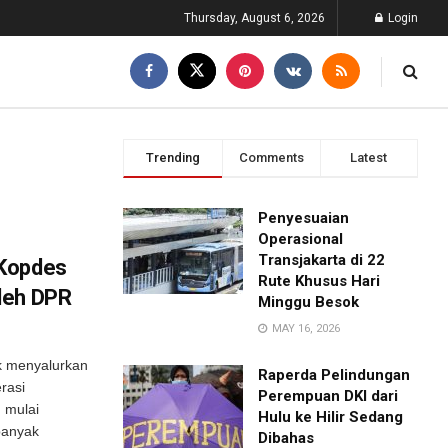
Thursday, August 6, 2026
Login
Trending
Comments
Latest
Penyesuaian
Operasional
Transjakarta di 22
 Kopdes
Rute Khusus Hari
leh DPR
Minggu Besok
MAY 16, 2026
k menyalurkan
Raperda Pelindungan
rasi
Perempuan DKI dari
 mulai
Hulu ke Hilir Sedang
banyak
Dibahas