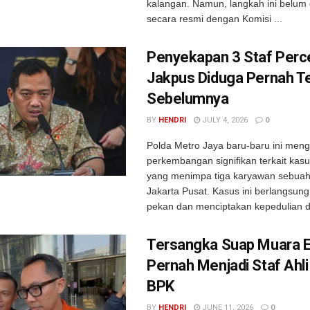
kalangan. Namun, langkah ini belum
secara resmi dengan Komisi ...
Penyekapan 3 Staf Perc
Jakpus Diduga Pernah Te
Sebelumnya
BY
HENDRI
JULY 4, 2026
0
Polda Metro Jaya baru-baru ini me
perkembangan signifikan terkait ka
yang menimpa tiga karyawan sebuah
Jakarta Pusat. Kasus ini berlangsung
pekan dan menciptakan kepedulian di
Tersangka Suap Muara 
Pernah Menjadi Staf Ahl
BPK
BY
HENDRI
JUNE 11, 2026
0