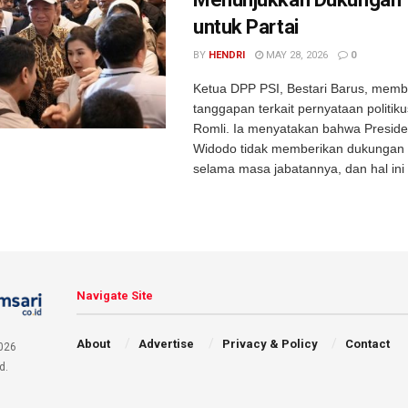
untuk Partai
BY
HENDRI
MAY 28, 2026
0
Ketua DPP PSI, Bestari Barus, memb
tanggapan terkait pernyataan politik
Romli. Ia menyatakan bahwa Presid
Widodo tidak memberikan dukungan 
selama masa jabatannya, dan hal ini .
Navigate Site
About
Advertise
Privacy & Policy
Contact
026
d.