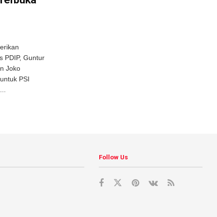
erikan
us PDIP, Guntur
en Joko
untuk PSI
..
Follow Us