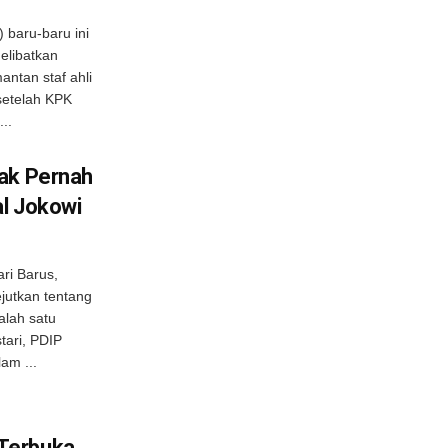
 baru-baru ini
elibatkan
antan staf ahli
setelah KPK
..
dak Pernah
l Jokowi
ari Barus,
utkan tentang
alah satu
tari, PDIP
am ...
Terbuka