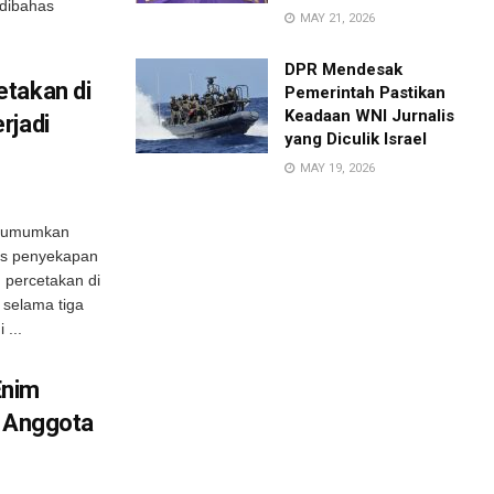
 dibahas
MAY 21, 2026
DPR Mendesak
etakan di
Pemerintah Pastikan
Keadaan WNI Jurnalis
rjadi
yang Diculik Israel
MAY 19, 2026
ngumumkan
sus penyekapan
 percetakan di
 selama tiga
 ...
Enim
i Anggota