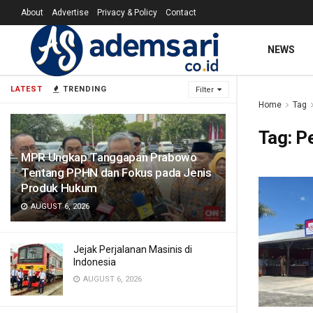
About
Advertise
Privacy & Policy
Contact
NEWS
LATEST
TRENDING
Filter
Home
Tag
Tag:
P
MPR Ungkap Tanggapan Prabowo
Tentang PPHN dan Fokus pada Jenis
Produk Hukum
AUGUST 6, 2026
Jejak Perjalanan Masinis di
Indonesia
AUGUST 6, 2026