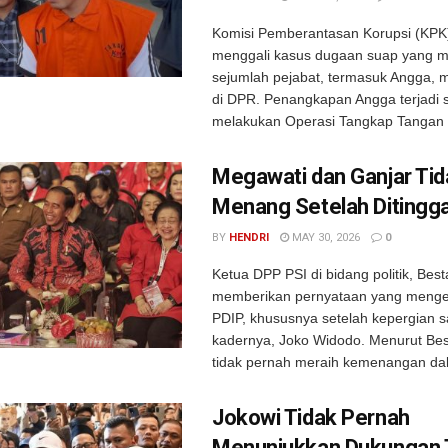
Komisi Pemberantasan Korupsi (KPK)
menggali kasus dugaan suap yang m
sejumlah pejabat, termasuk Angga, m
di DPR. Penangkapan Angga terjadi 
melakukan Operasi Tangkap Tangan .
Megawati dan Ganjar Ti
Menang Setelah Ditingga
BY
HENDRI
MAY 30, 2026
0
Ketua DPP PSI di bidang politik, Best
memberikan pernyataan yang mengej
PDIP, khususnya setelah kepergian s
kadernya, Joko Widodo. Menurut Bes
tidak pernah meraih kemenangan dal
Jokowi Tidak Pernah
Menunjukkan Dukungan 