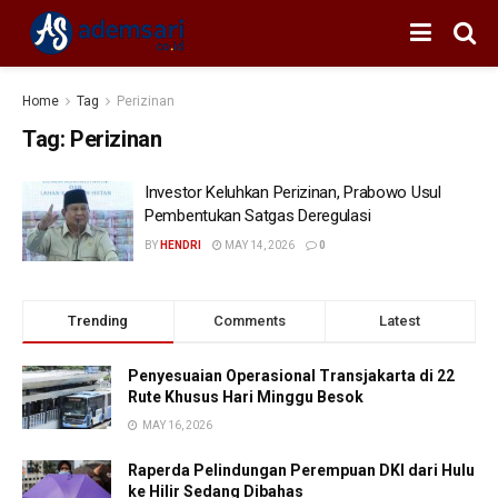
Home
Tag
Perizinan
Tag:
Perizinan
Investor Keluhkan Perizinan, Prabowo Usul
Pembentukan Satgas Deregulasi
BY
HENDRI
MAY 14, 2026
0
Trending
Comments
Latest
Penyesuaian Operasional Transjakarta di 22
Rute Khusus Hari Minggu Besok
MAY 16, 2026
Raperda Pelindungan Perempuan DKI dari Hulu
ke Hilir Sedang Dibahas