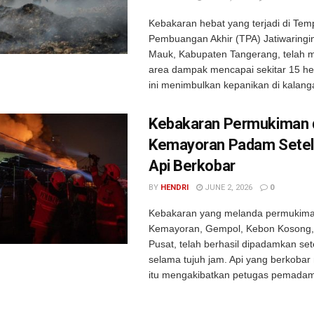
Kebakaran hebat yang terjadi di Tem
Pembuangan Akhir (TPA) Jatiwaringi
Mauk, Kabupaten Tangerang, telah 
area dampak mencapai sekitar 15 hek
ini menimbulkan kepanikan di kalanga
Kebakaran Permukiman 
Kemayoran Padam Setel
Api Berkobar
BY
HENDRI
JUNE 2, 2026
0
Kebakaran yang melanda permukiman
Kemayoran, Gempol, Kebon Kosong,
Pusat, telah berhasil dipadamkan se
selama tujuh jam. Api yang berkobar
itu mengakibatkan petugas pemadam 