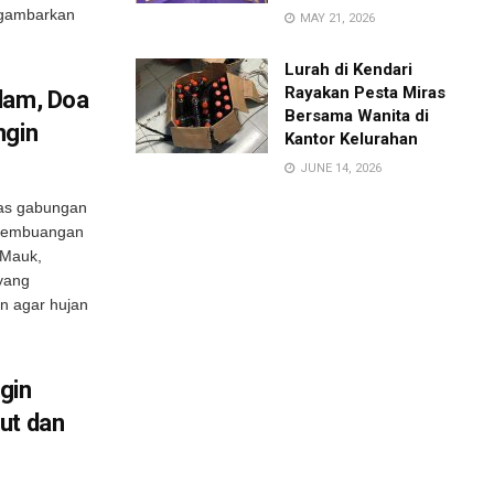
ggambarkan
MAY 21, 2026
Lurah di Kendari
Rayakan Pesta Miras
dam, Doa
Bersama Wanita di
ngin
Kantor Kelurahan
JUNE 14, 2026
gas gabungan
 Pembuangan
 Mauk,
yang
n agar hujan
gin
ut dan