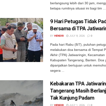
berlangsung lebih dari 30 jam, men
betapa rumitnya situasi ini bagi tim ...
9 Hari Petugas Tidak Pa
Bersama di TPA Jatiwari
BY
HENDRI
JULY 8, 2026
0
Pada hari Rabu (8/7), puluhan petu
melakukan doa bersama di Tempat
Akhir (TPA) Jatiwaringin, Kecamatan
Kabupaten Tangerang, Banten. Doa 
dipanjatkan bertujuan untuk memoho
segera ...
Kebakaran TPA Jatiwarin
Tangerang Masih Berlanj
Tak Kunjung Padam
BY
HENDRI
JULY 1, 2026
0