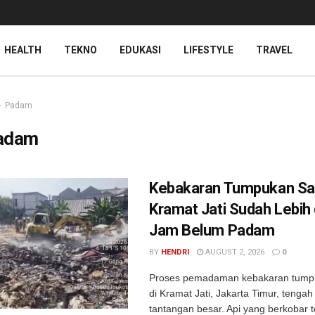
HEALTH
TEKNO
EDUKASI
LIFESTYLE
TRAVEL
Padam
adam
Kebakaran Tumpukan Sa
Kramat Jati Sudah Lebih 
Jam Belum Padam
BY
HENDRI
AUGUST 2, 2026
0
Proses pemadaman kebakaran tum
di Kramat Jati, Jakarta Timur, teng
tantangan besar. Api yang berkobar t