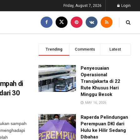
Friday, August 7, 2026
Login
Trending
Comments
Latest
Penyesuaian
Operasional
Transjakarta di 22
mpah di
Rute Khusus Hari
dari 30
Minggu Besok
MAY 16, 2026
Raperda Pelindungan
pukan sampah
Perempuan DKI dari
Hulu ke Hilir Sedang
ah menghadapi
Dibahas
elah