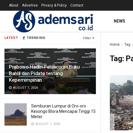
About
Advertise
Privacy & Policy
Contact
NEWS
LATEST
TRENDING
Filter
Home
Tag
Tag:
P
Prabowo Hadiri Peluncuran Buku
Bahlil dan Pidato tentang
Kepemimpinan
AUGUST 7, 2026
Semburan Lumpur di Oro-oro
Kesongo Blora Mencapai Tinggi 15
Meter
AUGUST 7, 2026