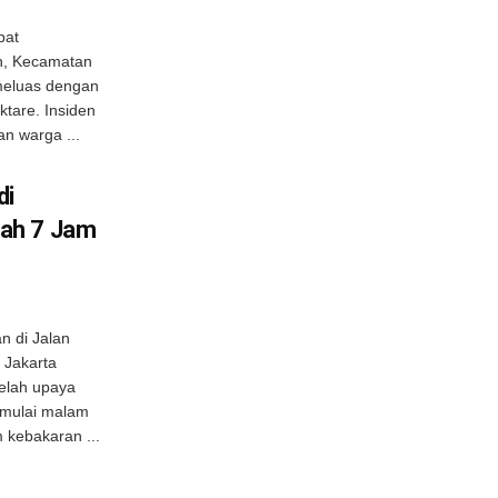
pat
n, Kecamatan
meluas dengan
tare. Insiden
n warga ...
di
ah 7 Jam
 di Jalan
 Jakarta
telah upaya
 mulai malam
kebakaran ...