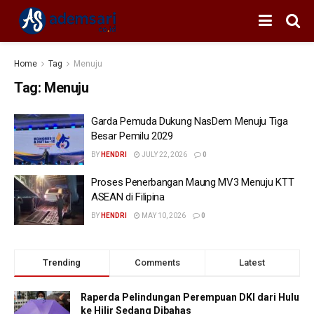
Home
Tag
Menuju
Tag:
Menuju
Garda Pemuda Dukung NasDem Menuju Tiga
Besar Pemilu 2029
BY
HENDRI
JULY 22, 2026
0
Proses Penerbangan Maung MV3 Menuju KTT
ASEAN di Filipina
BY
HENDRI
MAY 10, 2026
0
Trending
Comments
Latest
Raperda Pelindungan Perempuan DKI dari Hulu
ke Hilir Sedang Dibahas