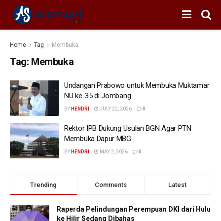
Home
Tag
Membuka
Tag:
Membuka
Undangan Prabowo untuk Membuka Muktamar
NU ke-35 di Jombang
BY
HENDRI
JULY 22, 2026
0
Rektor IPB Dukung Usulan BGN Agar PTN
Membuka Dapur MBG
BY
HENDRI
MAY 2, 2026
0
Trending
Comments
Latest
Raperda Pelindungan Perempuan DKI dari Hulu
ke Hilir Sedang Dibahas