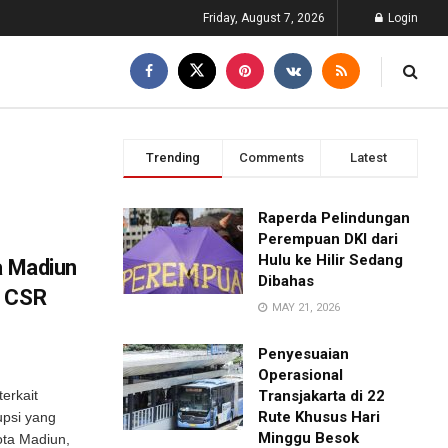
Friday, August 7, 2026
Login
Trending
Comments
Latest
Raperda Pelindungan
Perempuan DKI dari
Hulu ke Hilir Sedang
a Madiun
Dibahas
a CSR
MAY 21, 2026
Penyesuaian
Operasional
erkait
Transjakarta di 22
Rute Khusus Hari
upsi yang
Minggu Besok
ta Madiun,