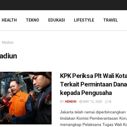
HEALTH
TEKNO
EDUKASI
LIFESTYLE
TRAVEL
Madiun
adiun
KPK Periksa Plt Wali Kot
Terkait Permintaan Dan
kepada Pengusaha
BY
HENDRI
MAY 12, 2026
0
Jakarta telah ramai diperbincangkan t
tindakan Komisi Pemberantasan Kor
menangkap Pelaksana Tugas Wali Ko