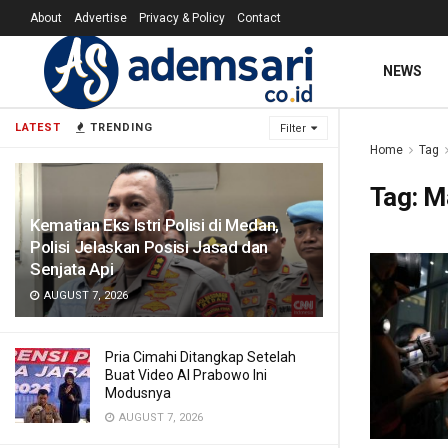
About
Advertise
Privacy & Policy
Contact
NEWS
LATEST
TRENDING
Filter
Home
Tag
Tag:
M
Kematian Eks Istri Polisi di Medan,
Polisi Jelaskan Posisi Jasad dan
Senjata Api
AUGUST 7, 2026
Pria Cimahi Ditangkap Setelah
Buat Video AI Prabowo Ini
Modusnya
AUGUST 7, 2026