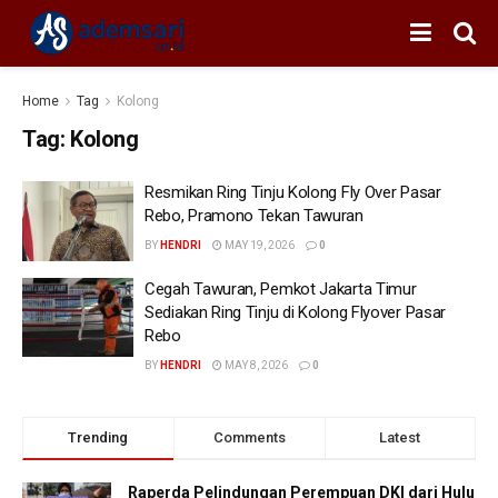
Home
Tag
Kolong
Tag:
Kolong
Resmikan Ring Tinju Kolong Fly Over Pasar
Rebo, Pramono Tekan Tawuran
BY
HENDRI
MAY 19, 2026
0
Cegah Tawuran, Pemkot Jakarta Timur
Sediakan Ring Tinju di Kolong Flyover Pasar
Rebo
BY
HENDRI
MAY 8, 2026
0
Trending
Comments
Latest
Raperda Pelindungan Perempuan DKI dari Hulu