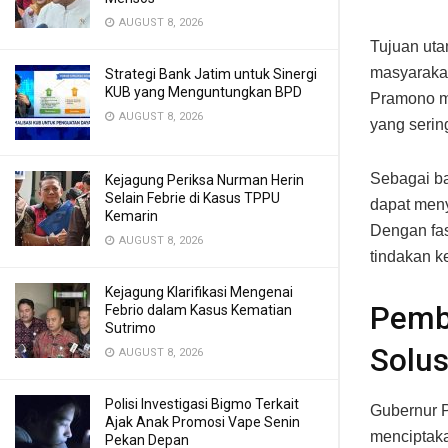
AUGUST 8, 2026
Tujuan uta
masyarakat
Strategi Bank Jatim untuk Sinergi
KUB yang Menguntungkan BPD
Pramono m
AUGUST 8, 2026
yang sering
Sebagai bag
Kejagung Periksa Nurman Herin
Selain Febrie di Kasus TPPU
dapat meny
Kemarin
Dengan fasi
AUGUST 8, 2026
tindakan k
Kejagung Klarifikasi Mengenai
Pemb
Febrio dalam Kasus Kematian
Sutrimo
Solus
AUGUST 8, 2026
Polisi Investigasi Bigmo Terkait
Gubernur P
Ajak Anak Promosi Vape Senin
menciptaka
Pekan Depan