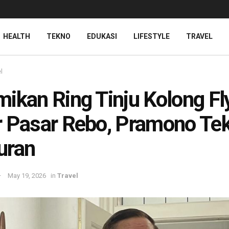
HEALTH
TEKNO
EDUKASI
LIFESTYLE
TRAVEL
l
ikan Ring Tinju Kolong Fl
 Pasar Rebo, Pramono Te
uran
May 19, 2026
in
Travel