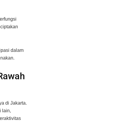
erfungsi
ciptakan
ipasi dalam
unakan.
 Rawah
a di Jakarta.
lain,
raktivitas