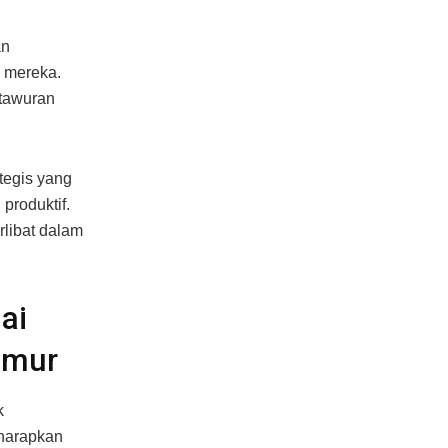
an
i mereka.
 tawuran
ategis yang
produktif.
rlibat dalam
ai
imur
k
iharapkan