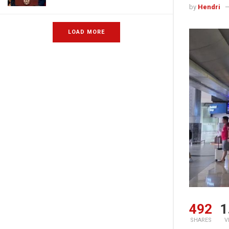
by
Hendri
LOAD MORE
492
1
SHARES
V