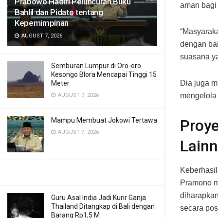
Prabowo Hadiri Peluncuran Buku
aman bagi 
Bahlil dan Pidato tentang
Kepemimpinan
“Masyaraka
AUGUST 7, 2026
dengan bai
suasana ya
Semburan Lumpur di Oro-oro
Kesongo Blora Mencapai Tinggi 15
Dia juga m
Meter
mengelola 
AUGUST 7, 2026
Mampu Membuat Jokowi Tertawa
Proy
AUGUST 7, 2026
Lainn
Keberhasil
Pramono me
diharapkan
Guru Asal India Jadi Kurir Ganja
Thailand Ditangkap di Bali dengan
secara posi
Barang Rp1,5 M