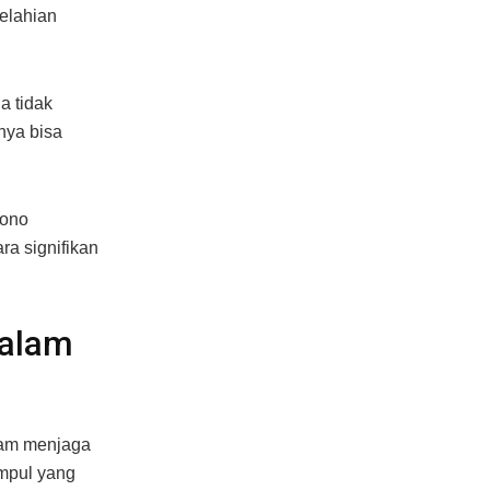
kelahian
a tidak
inya bisa
mono
a signifikan
dalam
lam menjaga
umpul yang