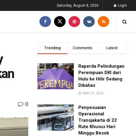
Saturday, August 8, 2026
Login
Trending
Comments
Latest
y
Raperda Pelindungan
kan
Perempuan DKI dari
Hulu ke Hilir Sedang
Dibahas
MAY 21, 2026
0
Penyesuaian
Operasional
Transjakarta di 22
Rute Khusus Hari
Minggu Besok