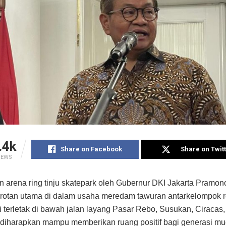
.4k
Share on Facebook
Share on Twit
IEWS
arena ring tinju skatepark oleh Gubernur DKI Jakarta Pramo
rotan utama di dalam usaha meredam tawuran antarkelompok 
ni terletak di bawah jalan layang Pasar Rebo, Susukan, Ciracas,
 diharapkan mampu memberikan ruang positif bagi generasi mu