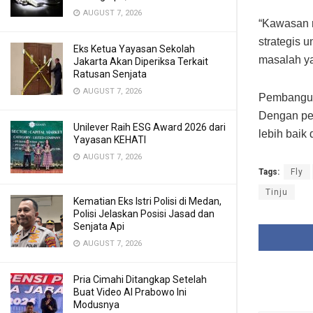
AUGUST 7, 2026
“Kawasan r
strategis 
Eks Ketua Yayasan Sekolah
masalah ya
Jakarta Akan Diperiksa Terkait
Ratusan Senjata
AUGUST 7, 2026
Pembangun
Dengan pen
Unilever Raih ESG Award 2026 dari
lebih baik 
Yayasan KEHATI
AUGUST 7, 2026
Tags:
Fly
Tinju
Kematian Eks Istri Polisi di Medan,
Polisi Jelaskan Posisi Jasad dan
Senjata Api
AUGUST 7, 2026
Pria Cimahi Ditangkap Setelah
Buat Video AI Prabowo Ini
Modusnya