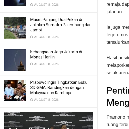
remaja dap
AUGUST 8, 2026
jalanan.
Macet Panjang Dua Pekan di
Jalintim Sumatra Palembang dan
Ia juga me
Jambi
terjerumus 
AUGUST 8, 2026
tersalurka
Kebangsaan Jaga Jakarta di
Monas Hari Ini
Hasil posit
AUGUST 8, 2026
melaporkan
sejak aren
Prabowo Ingin Tingkatkan Buku
SD-SMA, Bandingkan dengan
Penti
Malaysia dan Kamboja
Meng
AUGUST 8, 2026
Pramono m
ruang terb