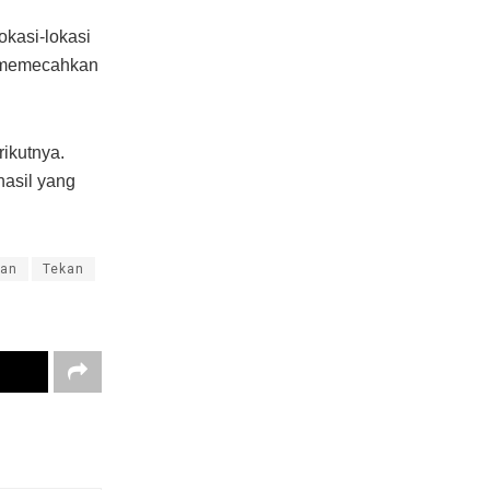
okasi-lokasi
u memecahkan
ikutnya.
hasil yang
ran
Tekan