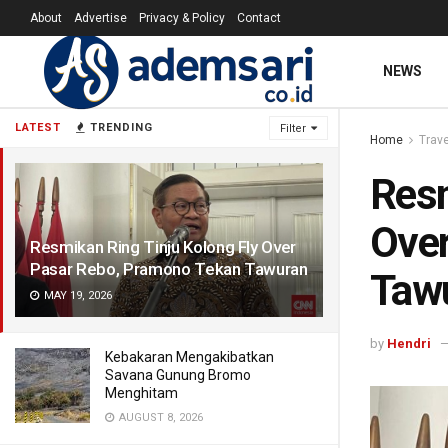
About
Advertise
Privacy & Policy
Contact
NEWS
LATEST
TRENDING
Filter
Home
Trave
Resm
Over
Resmikan Ring Tinju Kolong Fly Over
Pasar Rebo, Pramono Tekan Tawuran
Taw
MAY 19, 2026
by
Hendri
Kebakaran Mengakibatkan
Savana Gunung Bromo
Menghitam
AUGUST 8, 2026