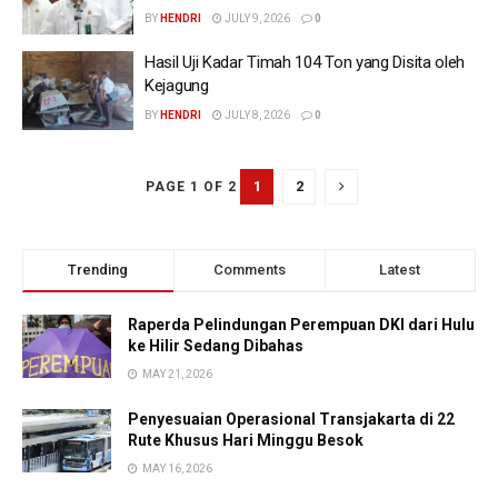
BY
HENDRI
JULY 9, 2026
0
Hasil Uji Kadar Timah 104 Ton yang Disita oleh
Kejagung
BY
HENDRI
JULY 8, 2026
0
1
2
PAGE 1 OF 2
Trending
Comments
Latest
Raperda Pelindungan Perempuan DKI dari Hulu
ke Hilir Sedang Dibahas
MAY 21, 2026
Penyesuaian Operasional Transjakarta di 22
Rute Khusus Hari Minggu Besok
MAY 16, 2026