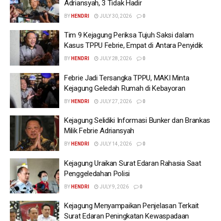
Adriansyah, 3 Tidak Hadir
BY
HENDRI
JULY 30, 2026
0
Tim 9 Kejagung Periksa Tujuh Saksi dalam
Kasus TPPU Febrie, Empat di Antara Penyidik
BY
HENDRI
JULY 28, 2026
0
Febrie Jadi Tersangka TPPU, MAKI Minta
Kejagung Geledah Rumah di Kebayoran
BY
HENDRI
JULY 27, 2026
0
Kejagung Selidiki Informasi Bunker dan Brankas
Milik Febrie Adriansyah
BY
HENDRI
JULY 14, 2026
0
Kejagung Uraikan Surat Edaran Rahasia Saat
Penggeledahan Polisi
BY
HENDRI
JULY 9, 2026
0
Kejagung Menyampaikan Penjelasan Terkait
Surat Edaran Peningkatan Kewaspadaan